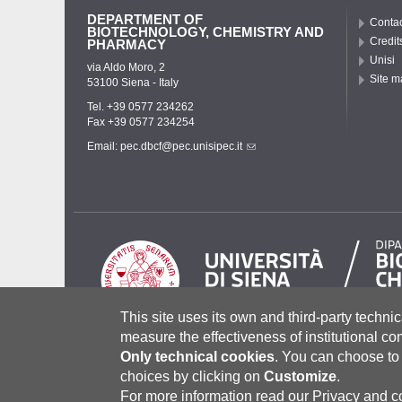
DEPARTMENT OF
Contac
BIOTECHNOLOGY, CHEMISTRY AND
Credit
PHARMACY
Unisi
via Aldo Moro, 2
Site m
53100 Siena - Italy
Tel. +39 0577 234262
Fax +39 0577 234254
Email:
pec.dbcf@pec.unisipec.it
This site uses its own and third-party technic
measure the effectiveness of institutional c
Only technical cookies
.
You can choose to 
Università degli Studi di Siena
- Rettorato, via Banchi di Sot
P.IVA 00273530527 | C.F. 80002070524 |
Coordinate bancari
choices by clicking on
Customize
.
Contatti:
urp@unisi.it
- URP - Ufficio Relazioni con il Pubbli
For more information read our
Privacy and c