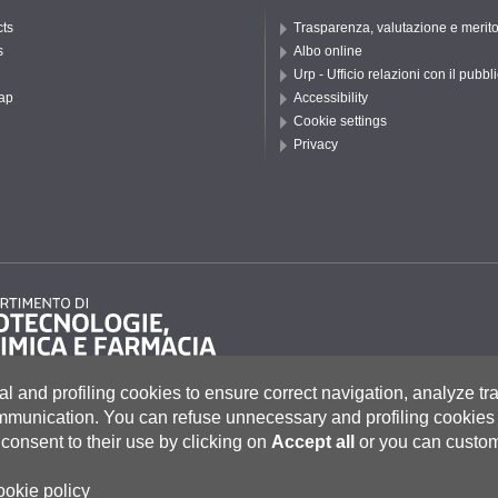
ts
Trasparenza, valutazione e merit
s
Albo online
Urp - Ufficio relazioni con il pubbl
ap
Accessibility
Cookie settings
Privacy
al and profiling cookies to ensure correct navigation, analyze tra
ommunication.
You can refuse unnecessary and profiling cookies 
consent to their use by clicking on
Accept all
or you can custom
to 55, 53100 Siena ITALIA
e
|
Caselle Pec: Posta Elettronica Certificata
|
Fatturazione Elettronica
co Tel. 0577 235555 (dal lunedì al venerdì dalle 9.30 alle 10.30)
ookie policy