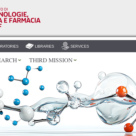
Skip to
main
content
RATORIES
LIBRARIES
SERVICES
EARCH
THIRD MISSION