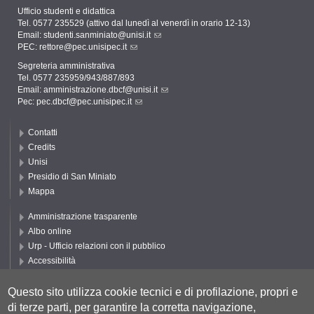
Ufficio studenti e didattica
Tel. 0577 235529 (attivo dal lunedì al venerdì in orario 12-13)
Email:
studenti.sanminiato@unisi.it
PEC:
rettore@pec.unisipec.it
Segreteria amministrativa
Tel. 0577 235959/943/887/893
Email:
amministrazione.dbcf@unisi.it
Pec:
pec.dbcf@pec.unisipec.it
Contatti
Credits
Unisi
Presidio di San Miniato
Mappa
Amministrazione trasparente
Albo online
Urp - Ufficio relazioni con il pubblico
Accessibilità
Privacy e Cookie policy
Cookie settings
Questo sito utilizza cookie tecnici e di profilazione, propri e
di terze parti, per garantire la corretta navigazione,
Segui UNISI