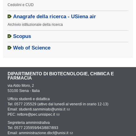
Cedolini e CUD
Anagrafe della ricerca - USiena air
Archivio istituzionale della ricerca
Scopus
Web of Science
DIPARTIMENTO DI BIOTECNOLOGIE, CHIMICA E
FARMACIA
via Aldo Moro, 2
53100 Siena - Italia
Ufficio studenti e didattica
Tel. 0577 235529 (attivo dal lunedì al venerdì in orario 12-13)
Email:
studenti.sanminiato@unisi.it
PEC:
rettore@pec.unisipec.it
Segreteria amministrativa
Tel. 0577 235959/943/887/893
Email:
amministrazione.dbcf@unisi.it