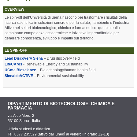
OVERVIEW
Le spin-off dell’Università di Siena nascono per trasformare i risultati della
ricerca scientifica in soluzioni concrete per la salute, l’ambiente e l’industria.
Attive nei settori biotecnologico, chimico e farmaceutico, queste realtà
combinano competenze accademiche e iniziativa imprenditoriale per
generare conoscenza, sviluppo e impatto sul territorio.
LE SPIN-OFF
Lead Discovery Siena
– Drug discovery field
LifeCAres
- Renewable Energy and Sustainability
UCme Bioscience
– Biotechnology/human health field
SienabioACTIVE
–
Environmental sustainability
DIPARTIMENTO DI BIOTECNOLOGIE, CHIMICA E
FARMACIA
via Aldo Moro, 2
53100 Siena - Italia
Ufficio studenti e didattica
Tel. 0577 235529 (attivo dal lunedì al venerdì in orario 12-13)