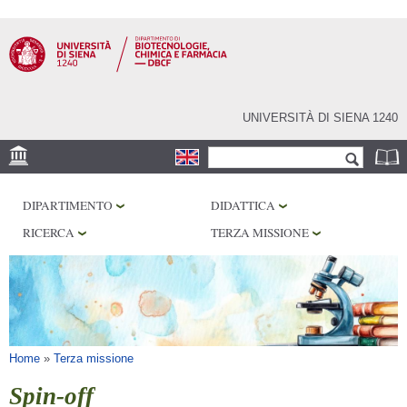
Salta al
contenuto
principale
UNIVERSITÀ DI SIENA 1240
Form di ricerca
Cerca
SEDE
DIPARTIMENTO
DIDATTICA
CENTRI DI RICERCA
RICERCA
TERZA MISSIONE
LABORATORI
BIBLIOTECHE
SERVIZI
Tu sei qui
Home
»
Terza missione
Spin-off