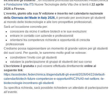
incontrano gli studenti”
, un’iniziativa promossa da Assobiotec-Federchimica
e
Fondazione Vita ITS
Nuove Tecnologie della Vita che si terrà il
22 aprile
2026 a Firenze.
L'evento, giunto alla sua IV edizione e inserito nel calendario nazionale
della
Giornata del Made in Italy 2026
,
è pensato per avvicinare gli studenti
al mondo delle biotecnologie e alle loro prospettive professionali.
Sarà un’occasione concreta per:
conoscere da vicino il settore biotech e le sue evoluzioni
entrare in contatto con aziende e professionisti
orientarsi tra competenze richieste e opportunità di crescita
professionale
Crediamo possa rappresentare un momento di grande valore per gli studenti
dei suoi corsi. Per questo, le saremmo molto grati se volesse:
condividere l’invito con gli studenti
valutare la partecipazione di gruppi di studenti del suo corso
L’iscrizione è gratuita
e può essere effettuata direttamente
online al
seguente link
:
https://assobiotec.federchimica.it/agenda/tutti-gli-eventi/2026/04/22/default-
calendar/biotech-future-competenze-e-opportunit%C3%A0-nel-settore.-le-
biotecnologie-incontrano-gli-studenti
Su specifica richiesta, sarà possibile richiedere un attestato di partecipazione
all’evento.