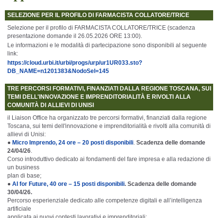
SELEZIONE PER IL PROFILO DI FARMACISTA COLLATORE/TRICE
Selezione per il profilo di FARMACISTA COLLATORE/TRICE (scadenza
presentazione domande il 26.05.2026 ORE 13:00).
Le informazioni e le modalità di partecipazione sono disponibili al seguente
link:
https://cloud.urbi.it/urbi/progs/urp/ur1UR033.sto?
DB_NAME=n1201383&NodoSel=145
TRE PERCORSI FORMATIVI, FINANZIATI DALLA REGIONE TOSCANA, SUI
TEMI DELL'INNOVAZIONE E IMPRENDITORIALITÀ E RIVOLTI ALLA
COMUNITÀ DI ALLIEVI DI UNISI
il Liaison Office ha organizzato tre percorsi formativi, finanziati dalla regione
Toscana, sui temi dell'innovazione e imprenditorialità e rivolti alla comunità di
allievi di Unisi:
●
Micro Imprendo, 24 ore – 20 posti disponibili
.
Scadenza delle domande
24/04/26
.
Corso introduttivo dedicato ai fondamenti del fare impresa e alla redazione di
un business
plan di base;
●
AI for Future, 40 ore – 15 posti disponibili
. Scadenza delle domande
30/04/26.
Percorso esperienziale dedicato alle competenze digitali e all’intelligenza
artificiale
applicata ai nuovi contesti lavorativi e imprenditoriali;