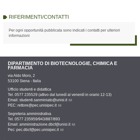
RIFERIMENTI/CONTATTI
Per ogni opportunità pubblicata sono indicati i contatti per ulteriori
informazioni
DIPARTIMENTO DI BIOTECNOLOGIE, CHIMICA E
FARMACIA
via Aldo Moro, 2
53100 Siena - Italia
Ufficio studenti e didattica
Tel. 0577 235529 (attivo dal lunedì al venerdì in orario 12-13)
Email:
studenti.sanminiato@unisi.it
PEC:
rettore@pec.unisipec.it
Segreteria amministrativa
Tel. 0577 235959/943/887/893
Email:
amministrazione.dbcf@unisi.it
Pec:
pec.dbcf@pec.unisipec.it