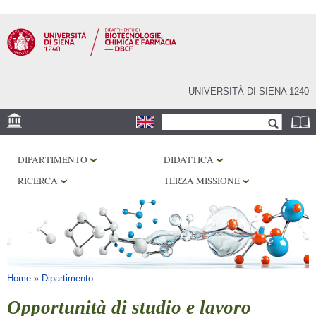
Salta al
contenuto
principale
UNIVERSITÀ DI SIENA 1240
Form di ricerca
Cerca
SEDE
DIPARTIMENTO
DIDATTICA
CENTRI DI RICERCA
RICERCA
TERZA MISSIONE
LABORATORI
BIBLIOTECHE
SERVIZI
Tu sei qui
Home
»
Dipartimento
Opportunità di studio e lavoro