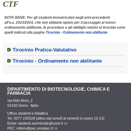
CTF
NOTA BENE: Per gli studenti immatricolati negli anni precedenti
all’a.a. 2023/2024, che non abbiano optato per il passaggio al nuovo
ordinamento abilitante, le procedure e gli obblighi relativi al tirocinio sono
quelli indicati alla pagina
Tirocinio - Ordinamento non abilitante
Tirocinio Pratico-Valutativo
Tirocinio - Ordinamento non abilitante
DIPARTIMENTO DI BIOTECNOLOGIE, CHIMICA E
FARMACIA
via Aldo Moro, 2
53100 Siena - Italia
Ufficio studenti e didattica
Tel. 0577 235529 (attivo dal lunedì al venerdì in orario 12-13)
Email:
studenti.sanminiato@unisi.it
PEC:
rettore@pec.unisipec.it