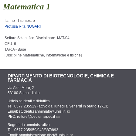
Matematica 1
I anno - I semestre
Prof.ssa Rita NUGARI
Settore Scientifico-Disciplinare: MAT/04
CFU: 6
TAF: A - Base
[
Discipline Matematiche, informatiche e fisiche
]
DIPARTIMENTO DI BIOTECNOLOGIE, CHIMICA E
FARMACIA
via Aldo Moro, 2
53100 Siena - Italia
Ufficio studenti e didattica
Tel. 0577 235529 (attivo dal lunedì al venerdì in orario 12-13)
Email:
studenti.sanminiato@unisi.it
PEC:
rettore@pec.unisipec.it
Segreteria amministrativa
Tel. 0577 235959/943/887/893
Email:
amministrazione.dbcf@unisi.it