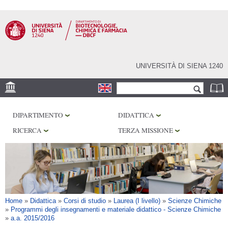
Salta al
contenuto
principale
UNIVERSITÀ DI SIENA 1240
Form di ricerca
Cerca
SEDE
DIPARTIMENTO
DIDATTICA
CENTRI DI RICERCA
RICERCA
TERZA MISSIONE
LABORATORI
BIBLIOTECHE
SERVIZI
Tu sei qui
Home
»
Didattica
»
Corsi di studio
»
Laurea (I livello)
»
Scienze Chimiche
»
Programmi degli insegnamenti e materiale didattico - Scienze Chimiche
»
a.a. 2015/2016