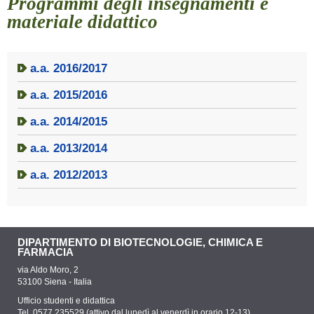
Programmi degli insegnamenti e
materiale didattico
a.a. 2016/2017
a.a. 2015/2016
a.a. 2014/2015
a.a. 2013/2014
a.a. 2012/2013
DIPARTIMENTO DI BIOTECNOLOGIE, CHIMICA E
FARMACIA
via Aldo Moro, 2
53100 Siena - Italia
Ufficio studenti e didattica
Tel. 0577 235529 (attivo dal lunedì al venerdì in orario 12-13)