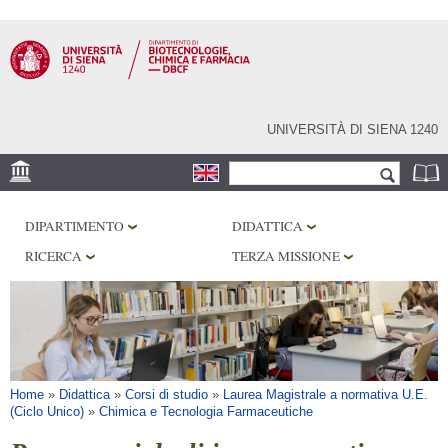
Salta al
contenuto
principale
UNIVERSITÀ DI SIENA 1240
Form di ricerca
Cerca
SEDE
DIPARTIMENTO
DIDATTICA
CENTRI DI RICERCA
RICERCA
TERZA MISSIONE
LABORATORI
BIBLIOTECHE
SERVIZI
Tu sei qui
Home
»
Didattica
»
Corsi di studio
»
Laurea Magistrale a normativa U.E.
(Ciclo Unico)
»
Chimica e Tecnologia Farmaceutiche