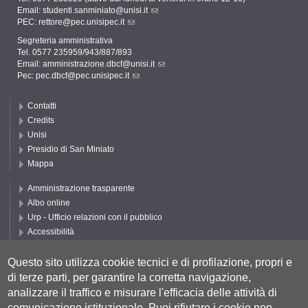
Email:
studenti.sanminiato@unisi.it
PEC:
rettore@pec.unisipec.it
Segreteria amministrativa
Tel. 0577 235959/943/887/893
Email:
amministrazione.dbcf@unisi.it
Pec:
pec.dbcf@pec.unisipec.it
Contatti
Credits
Unisi
Presidio di San Miniato
Mappa
Amministrazione trasparente
Albo online
Urp - Ufficio relazioni con il pubblico
Accessibilità
Privacy e Cookie policy
Cookie settings
Questo sito utilizza cookie tecnici e di profilazione, propri e
di terze parti, per garantire la corretta navigazione,
Segui UNISI
analizzare il traffico e misurare l'efficacia delle attività di
comunicazione istituzionale.
Puoi rifiutare i cookie non