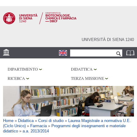
Salta al
contenuto
principale
UNIVERSITÀ DI SIENA 1240
Form di ricerca
Cerca
SEDE
DIPARTIMENTO
DIDATTICA
CENTRI DI RICERCA
RICERCA
TERZA MISSIONE
LABORATORI
BIBLIOTECHE
SERVIZI
Tu sei qui
Home
»
Didattica
»
Corsi di studio
»
Laurea Magistrale a normativa U.E.
(Ciclo Unico)
»
Farmacia
»
Programmi degli insegnamenti e materiale
didattico
»
a.a. 2013/2014