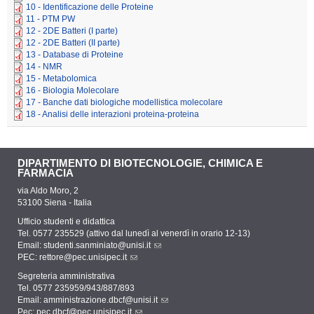
10 - Identificazione delle Proteine
11 - PTM PW
12 - 2DE Batteri (I parte)
12 - 2DE Batteri (II parte)
13 - Database di Proteine
14 - NMR
15 - Metabolomica
16 - Biologia Molecolare
17 - Banche dati biologiche modellistica molecolare
18 - Analisi delle interazioni proteina-proteina
DIPARTIMENTO DI BIOTECNOLOGIE, CHIMICA E
FARMACIA
via Aldo Moro, 2
53100 Siena - Italia
Ufficio studenti e didattica
Tel. 0577 235529 (attivo dal lunedì al venerdì in orario 12-13)
Email:
studenti.sanminiato@unisi.it
PEC:
rettore@pec.unisipec.it
Segreteria amministrativa
Tel. 0577 235959/943/887/893
Email:
amministrazione.dbcf@unisi.it
Pec:
pec.dbcf@pec.unisipec.it