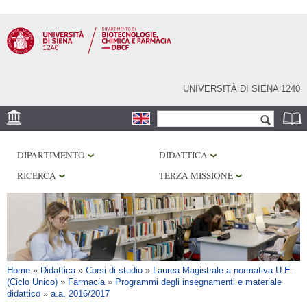
Salta al
contenuto
principale
UNIVERSITÀ DI SIENA 1240
Form di ricerca
Cerca
SEDE
DIPARTIMENTO
DIDATTICA
CENTRI DI RICERCA
RICERCA
TERZA MISSIONE
LABORATORI
BIBLIOTECHE
SERVIZI
Tu sei qui
Home
»
Didattica
»
Corsi di studio
»
Laurea Magistrale a normativa U.E.
(Ciclo Unico)
»
Farmacia
»
Programmi degli insegnamenti e materiale
didattico
»
a.a. 2016/2017