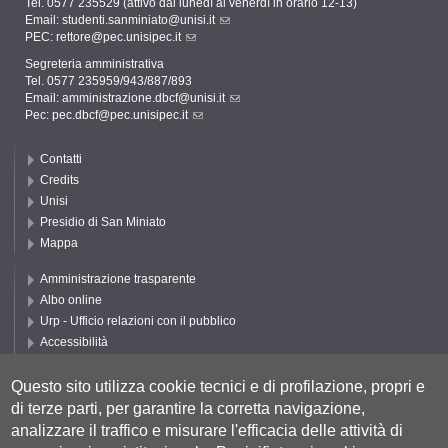
Tel. 0577 235529 (attivo dal lunedì al venerdì in orario 12-13)
Email:
studenti.sanminiato@unisi.it
PEC:
rettore@pec.unisipec.it
Segreteria amministrativa
Tel. 0577 235959/943/887/893
Email:
amministrazione.dbcf@unisi.it
Pec:
pec.dbcf@pec.unisipec.it
Contatti
Credits
Unisi
Presidio di San Miniato
Mappa
Amministrazione trasparente
Albo online
Urp - Ufficio relazioni con il pubblico
Accessibilità
Privacy e Cookie policy
Cookie settings
Questo sito utilizza cookie tecnici e di profilazione, propri e
di terze parti, per garantire la corretta navigazione,
Segui UNISI
analizzare il traffico e misurare l'efficacia delle attività di