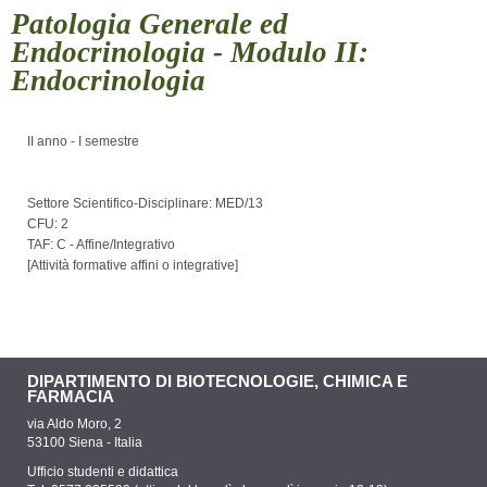
Patologia Generale ed
Endocrinologia - Modulo II:
Endocrinologia
II anno - I semestre
Settore Scientifico-Disciplinare: MED/13
CFU: 2
TAF: C - Affine/Integrativo
[
Attività formative affini o integrative
]
DIPARTIMENTO DI BIOTECNOLOGIE, CHIMICA E
FARMACIA
via Aldo Moro, 2
53100 Siena - Italia
Ufficio studenti e didattica