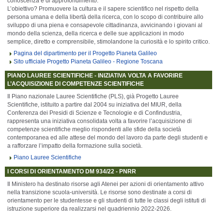
conoscenza e di approfondimento.
L’obiettivo? Promuovere la cultura e il sapere scientifico nel rispetto della
persona umana e della libertà della ricerca, con lo scopo di contribuire allo
sviluppo di una piena e consapevole cittadinanza, avvicinando i giovani al
mondo della scienza, della ricerca e delle sue applicazioni in modo
semplice, diretto e comprensibile, stimolandone la curiosità e lo spirito critico.
Pagina del dipartimento per il Progetto Pianeta Galileo
Sito ufficiale Progetto Pianeta Galileo - Regione Toscana
PIANO LAUREE SCIENTIFICHE - INIZIATIVA VOLTA A FAVORIRE
L’ACQUISIZIONE DI COMPETENZE SCIENTIFICHE
Il
Piano nazionale Lauree Scientifiche
(PLS), già Progetto Lauree
Scientifiche, istituito a partire dal 2004 su iniziativa del MIUR, della
Conferenza dei Presidi di Scienze e Tecnologie e di Confindustria,
rappresenta una iniziativa consolidata volta a favorire l’acquisizione di
competenze scientifiche meglio rispondenti alle sfide della società
contemporanea ed alle attese del mondo del lavoro da parte degli studenti e
a rafforzare l’impatto della formazione sulla società.
Piano Lauree Scientifiche
I CORSI DI ORIENTAMENTO DM 934/22 - PNRR
Il Ministero ha destinato risorse agli Atenei per azioni di orientamento attivo
nella
transizione scuola-università
. Le risorse sono destinate a corsi di
orientamento per le studentesse e gli studenti di tutte le classi degli istituti di
istruzione superiore da realizzarsi nel quadriennio 2022-2026.