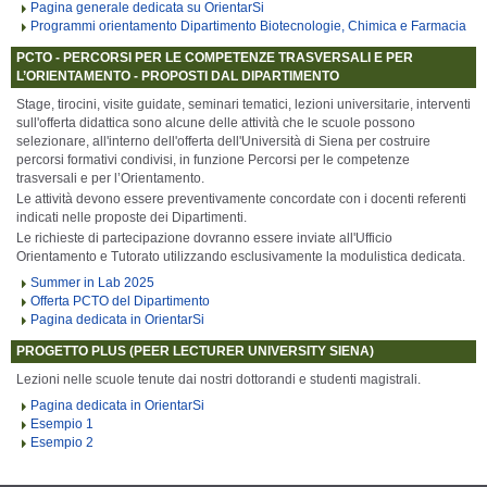
Pagina generale dedicata su OrientarSi
Programmi orientamento Dipartimento Biotecnologie, Chimica e Farmacia
PCTO - PERCORSI PER LE COMPETENZE TRASVERSALI E PER
L’ORIENTAMENTO - PROPOSTI DAL DIPARTIMENTO
Stage
,
tirocini
,
visite guidate
,
seminari tematici
,
lezioni universitarie
, interventi
sull'offerta didattica sono alcune delle attività che le scuole possono
selezionare, all'interno dell'offerta dell'Università di Siena per costruire
percorsi formativi condivisi, in funzione
Percorsi per le competenze
trasversali e per l’Orientamento
.
Le attività devono essere preventivamente concordate con i docenti referenti
indicati nelle proposte dei Dipartimenti.
Le richieste di partecipazione dovranno essere inviate all'Ufficio
Orientamento e Tutorato utilizzando
esclusivamente la modulistica dedicata.
Summer in Lab 2025
Offerta PCTO del Dipartimento
Pagina dedicata in OrientarSi
PROGETTO PLUS (PEER LECTURER UNIVERSITY SIENA)
Lezioni nelle scuole tenute dai nostri dottorandi e studenti magistrali.
Pagina dedicata in OrientarSi
Esempio 1
Esempio 2