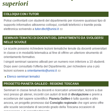
superiori
COLLOQUI CON I TUTOR
Potrai confrontarti con studenti del dipartimento per ricevere qualsiasi tipo di
supporto informativo attraverso colloqui, contatti telefonici o tramite posta
elettronica scrivendo a
tutor.dbcf@unisi.it
SEMINARI TEMATICI DI DOCENTI DEL DIPARTIMENTO DA SVOLGERSI
NELLE SCUOLE
Le scuole possono richiedere
lezioni tematiche tenute da docenti universitari
in classe o in modalità telematica
al fine di offrire un ulteriore strumento di
orientamento formativo.
I singoli seminari saranno attivati per
un numero non inferiore a 10 studenti
.
Dopo aver consultato l'offerta del Dipartimento, per richiedere una o più
lezioni scrivere a
orientamento@unisi.it
Elenco seminari tematici
PROGETTO PIANETA GALILEO - REGIONE TOSCANA
Seminari in classe tenuti da docenti e ricercatori universitari, lezioni a due
voci presso gli atenei, incontri con autori di testi di
divulgazione
e premi a
eccellenze del sapere scientifico:
Pianeta Galileo
è tutto questo e altro
ancora, un progetto promosso dal
Consiglio regionale
che ogni anno offre
alle scuole secondarie di secondo grado della Toscana occasioni di