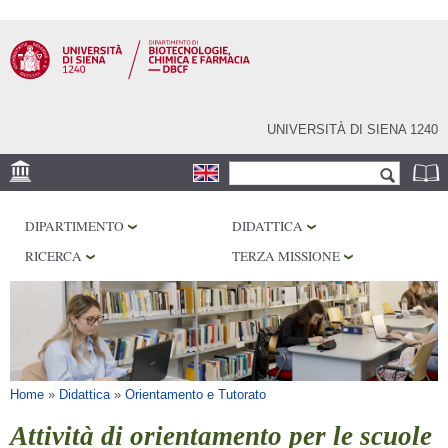
Salta al
contenuto
principale
UNIVERSITÀ DI SIENA 1240
Form di ricerca
Cerca
SEDE
DIPARTIMENTO
DIDATTICA
CENTRI DI RICERCA
RICERCA
TERZA MISSIONE
LABORATORI
BIBLIOTECHE
SERVIZI
Tu sei qui
Home
»
Didattica
»
Orientamento e Tutorato
Attività di orientamento per le scuole