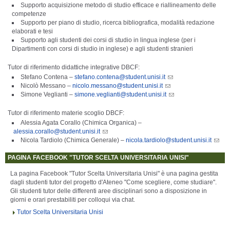
Supporto acquisizione metodo di studio efficace e riallineamento delle
competenze
Supporto per piano di studio, ricerca bibliografica, modalità redazione
elaborati e tesi
Supporto agli studenti dei corsi di studio in lingua inglese (per i
Dipartimenti con corsi di studio in inglese) e agli studenti stranieri
Tutor di riferimento didattiche integrative DBCF:
Stefano Contena –
stefano.contena@student.unisi.it
Nicolò Messano –
nicolo.messano@student.unisi.it
Simone Veglianti –
simone.veglianti@student.unisi.it
Tutor di riferimento
materie scoglio DBCF
:
Alessia Agata Corallo (Chimica Organica) –
alessia.corallo@student.unisi.it
Nicola Tardiolo
(Chimica Generale) –
nicola.tardiolo@student.unisi.it
PAGINA FACEBOOK "TUTOR SCELTA UNIVERSITARIA UNISI"
La pagina Facebook "Tutor Scelta Universitaria Unisi" è una pagina gestita
dagli studenti tutor del progetto d'Ateneo "Come scegliere, come studiare".
Gli studenti tutor delle differenti aree disciplinari sono a disposizione in
giorni e orari prestabiliti per colloqui via chat.
Tutor Scelta Universitaria Unisi