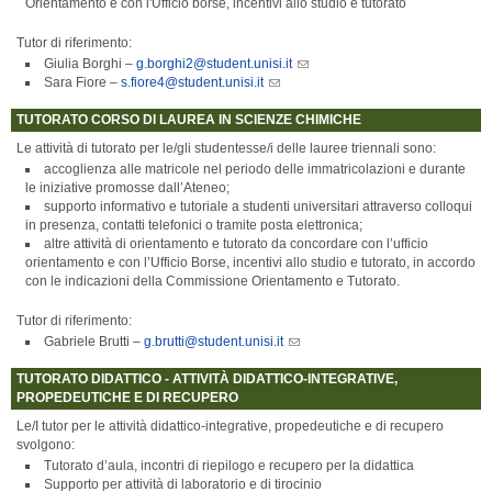
Orientamento e con l'Ufficio borse, incentivi allo studio e tutorato
Tutor di riferimento:
Giulia Borghi –
g.borghi2@student.unisi.it
Sara Fiore –
s.fiore4@student.unisi.it
TUTORATO CORSO DI LAUREA IN SCIENZE CHIMICHE
Le attività di tutorato per le/gli studentesse/i delle lauree triennali sono:
accoglienza alle matricole nel periodo delle immatricolazioni e durante
le iniziative promosse dall’Ateneo;
supporto informativo e tutoriale a studenti universitari attraverso colloqui
in presenza, contatti telefonici o tramite posta elettronica;
altre attività di orientamento e tutorato da concordare con l’ufficio
orientamento e con l’Ufficio Borse, incentivi allo studio e tutorato, in accordo
con le indicazioni della Commissione Orientamento e Tutorato.
Tutor di riferimento:
Gabriele Brutti –
g.brutti@student.unisi.it
TUTORATO DIDATTICO - ATTIVITÀ DIDATTICO-INTEGRATIVE,
PROPEDEUTICHE E DI RECUPERO
Le/I tutor per le attività didattico-integrative, propedeutiche e di recupero
svolgono:
Tutorato d’aula, incontri di riepilogo e recupero per la didattica
Supporto per attività di laboratorio e di tirocinio