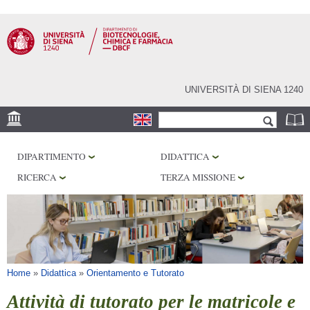
Salta al
contenuto
principale
UNIVERSITÀ DI SIENA 1240
Form di ricerca
Cerca
SEDE
DIPARTIMENTO
DIDATTICA
CENTRI DI RICERCA
RICERCA
TERZA MISSIONE
LABORATORI
BIBLIOTECHE
SERVIZI
Tu sei qui
Home
»
Didattica
»
Orientamento e Tutorato
Attività di tutorato per le matricole e