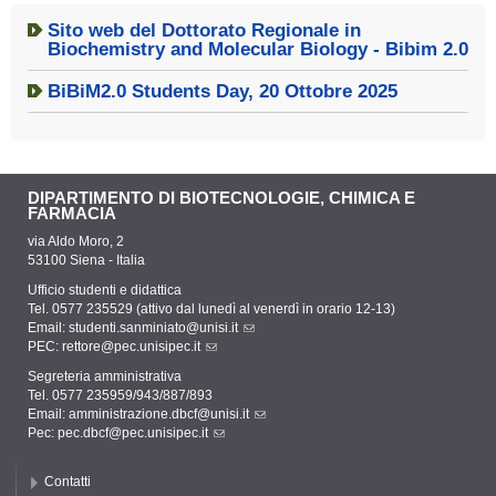
Sito web del Dottorato Regionale in
Biochemistry and Molecular Biology - Bibim 2.0
BiBiM2.0 Students Day, 20 Ottobre 2025
DIPARTIMENTO DI BIOTECNOLOGIE, CHIMICA E
FARMACIA
via Aldo Moro, 2
53100 Siena - Italia
Ufficio studenti e didattica
Tel. 0577 235529 (attivo dal lunedì al venerdì in orario 12-13)
Email:
studenti.sanminiato@unisi.it
PEC:
rettore@pec.unisipec.it
Segreteria amministrativa
Tel. 0577 235959/943/887/893
Email:
amministrazione.dbcf@unisi.it
Pec:
pec.dbcf@pec.unisipec.it
Contatti