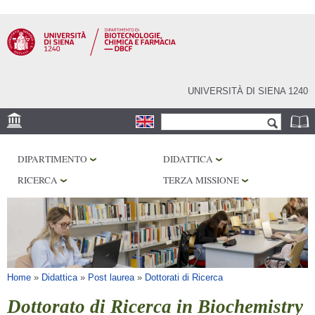
Salta al
contenuto
principale
UNIVERSITÀ DI SIENA 1240
Form di ricerca
Cerca
SEDE
DIPARTIMENTO
DIDATTICA
CENTRI DI RICERCA
RICERCA
TERZA MISSIONE
LABORATORI
BIBLIOTECHE
SERVIZI
Tu sei qui
Home
»
Didattica
»
Post laurea
»
Dottorati di Ricerca
Dottorato di Ricerca in Biochemistry