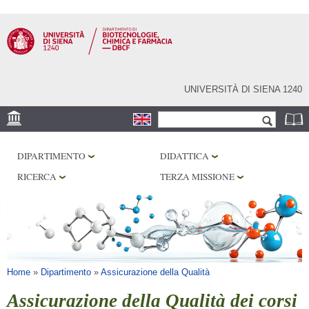
Salta al
contenuto
principale
UNIVERSITÀ DI SIENA 1240
Form di ricerca
Cerca
SEDE
DIPARTIMENTO
DIDATTICA
CENTRI DI RICERCA
RICERCA
TERZA MISSIONE
LABORATORI
BIBLIOTECHE
SERVIZI
Tu sei qui
Home
»
Dipartimento
»
Assicurazione della Qualità
Assicurazione della Qualità dei corsi