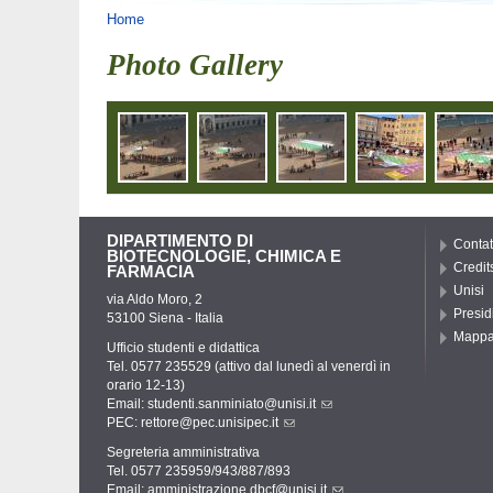
Tu sei qui
Home
Photo Gallery
DIPARTIMENTO DI
Contat
BIOTECNOLOGIE, CHIMICA E
Credit
FARMACIA
Unisi
via Aldo Moro, 2
Presid
53100 Siena - Italia
Mapp
Ufficio studenti e didattica
Tel. 0577 235529 (attivo dal lunedì al venerdì in
orario 12-13)
Email:
studenti.sanminiato@unisi.it
PEC:
rettore@pec.unisipec.it
Segreteria amministrativa
Tel. 0577 235959/943/887/893
Email:
amministrazione.dbcf@unisi.it