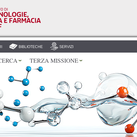
Salta al
contenuto
principale
I
BIBLIOTECHE
SERVIZI
CERCA
TERZA MISSIONE