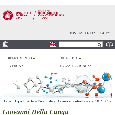
Salta al
contenuto
principale
UNIVERSITÀ DI SIENA 1240
Form di ricerca
Cerca
SEDE
DIPARTIMENTO
DIDATTICA
CENTRI DI RICERCA
RICERCA
TERZA MISSIONE
LABORATORI
BIBLIOTECHE
SERVIZI
Tu sei qui
Home
»
Dipartimento
»
Personale
»
Docenti a contratto
»
a.a. 2014/2015
Giovanni Della Lunga