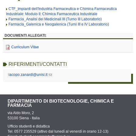
CTF_Impianti dell'Industria Farmaceutica e Chimica Farmaceutica
Industriale: Modulo II: Chimica Farmaceutica Industriale
Farmacia_Analisi dei Medicinali III (Turno III Laboratorio)
Farmacia_Galenica e Neogalenica (Turni III e IV Laboratorio)
DOCUMENTI ALLEGATI:
Curriculum Vitae
RIFERIMENTI/CONTATTI
iacopo.zanardi@unisi.it
DIPARTIMENTO DI BIOTECNOLOGIE, CHIMICA E
FARMACIA
via Aldo Moro, 2
53100 Siena - Italia
Ufficio studenti e didattica
Tel. 0577 235529 (attivo dal lunedì al venerdì in orario 12-13)