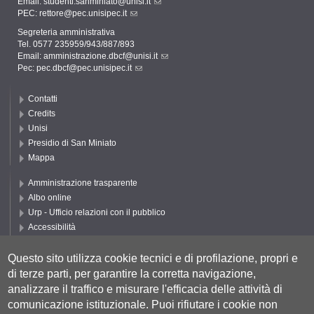
Email:
studenti.sanminiato@unisi.it
PEC:
rettore@pec.unisipec.it
Segreteria amministrativa
Tel. 0577 235959/943/887/893
Email:
amministrazione.dbcf@unisi.it
Pec:
pec.dbcf@pec.unisipec.it
Contatti
Credits
Unisi
Presidio di San Miniato
Mappa
Amministrazione trasparente
Albo online
Urp - Ufficio relazioni con il pubblico
Accessibilità
Privacy e Cookie policy
Cookie settings
Questo sito utilizza cookie tecnici e di profilazione, propri e
di terze parti, per garantire la corretta navigazione,
Segui UNISI
analizzare il traffico e misurare l'efficacia delle attività di
comunicazione istituzionale.
Puoi rifiutare i cookie non