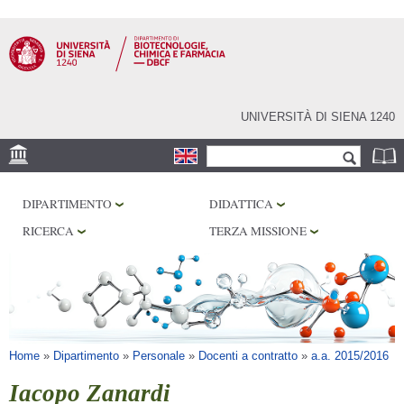
Salta al
contenuto
principale
UNIVERSITÀ DI SIENA 1240
Form di ricerca
Cerca
SEDE
DIPARTIMENTO
DIDATTICA
CENTRI DI RICERCA
RICERCA
TERZA MISSIONE
LABORATORI
BIBLIOTECHE
SERVIZI
Tu sei qui
Home
»
Dipartimento
»
Personale
»
Docenti a contratto
»
a.a. 2015/2016
Iacopo Zanardi