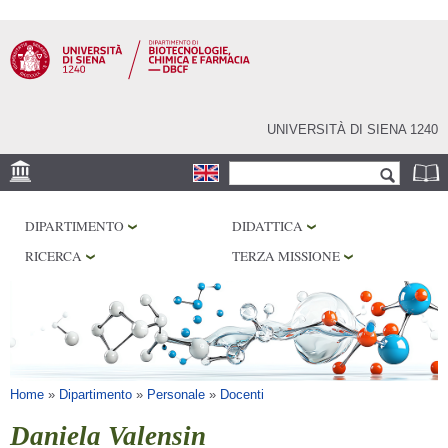
Salta al
contenuto
principale
UNIVERSITÀ DI SIENA 1240
Form di ricerca
Cerca
SEDE
DIPARTIMENTO
DIDATTICA
CENTRI DI RICERCA
RICERCA
TERZA MISSIONE
LABORATORI
BIBLIOTECHE
SERVIZI
Tu sei qui
Home
»
Dipartimento
»
Personale
»
Docenti
Daniela Valensin