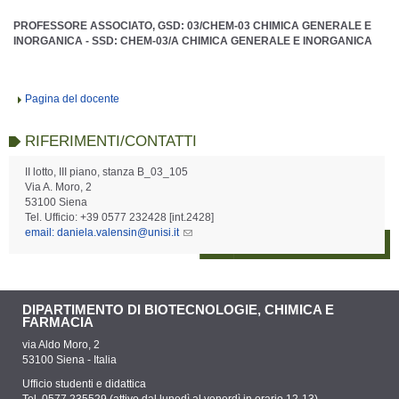
PROFESSORE ASSOCIATO, GSD: 03/CHEM-03 CHIMICA GENERALE E
INORGANICA - SSD: CHEM-03/A CHIMICA GENERALE E INORGANICA
Pagina del docente
RIFERIMENTI/CONTATTI
II lotto, III piano, stanza B_03_105
Via A. Moro, 2
53100 Siena
Tel. Ufficio: +39 0577 232428 [int.2428]
email: daniela.valensin@unisi.it
DIPARTIMENTO DI BIOTECNOLOGIE, CHIMICA E
FARMACIA
via Aldo Moro, 2
53100 Siena - Italia
Ufficio studenti e didattica