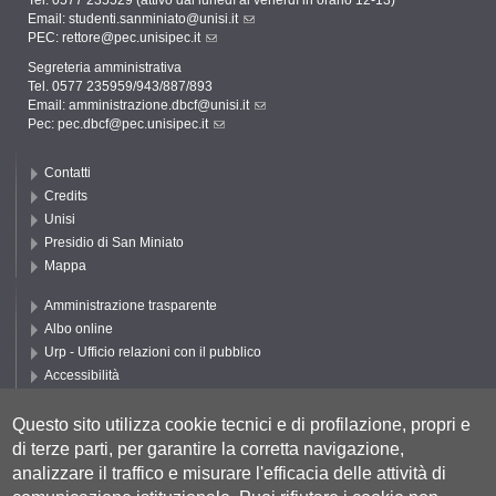
Tel. 0577 235529 (attivo dal lunedì al venerdì in orario 12-13)
Email:
studenti.sanminiato@unisi.it
PEC:
rettore@pec.unisipec.it
Segreteria amministrativa
Tel. 0577 235959/943/887/893
Email:
amministrazione.dbcf@unisi.it
Pec:
pec.dbcf@pec.unisipec.it
Contatti
Credits
Unisi
Presidio di San Miniato
Mappa
Amministrazione trasparente
Albo online
Urp - Ufficio relazioni con il pubblico
Accessibilità
Privacy e Cookie policy
Cookie settings
Questo sito utilizza cookie tecnici e di profilazione, propri e
di terze parti, per garantire la corretta navigazione,
Segui UNISI
analizzare il traffico e misurare l'efficacia delle attività di