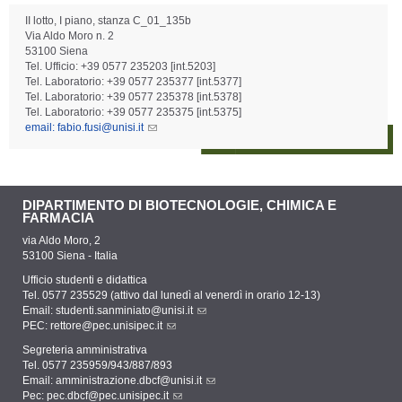
II lotto, I piano, stanza C_01_135b
Via Aldo Moro n. 2
53100 Siena
Tel. Ufficio: +39 0577 235203 [int.5203]
Tel. Laboratorio: +39 0577 235377 [int.5377]
Tel. Laboratorio: +39 0577 235378 [int.5378]
Tel. Laboratorio: +39 0577 235375 [int.5375]
email: fabio.fusi@unisi.it
DIPARTIMENTO DI BIOTECNOLOGIE, CHIMICA E
FARMACIA
via Aldo Moro, 2
53100 Siena - Italia
Ufficio studenti e didattica
Tel. 0577 235529 (attivo dal lunedì al venerdì in orario 12-13)
Email:
studenti.sanminiato@unisi.it
PEC:
rettore@pec.unisipec.it
Segreteria amministrativa
Tel. 0577 235959/943/887/893
Email:
amministrazione.dbcf@unisi.it
Pec:
pec.dbcf@pec.unisipec.it