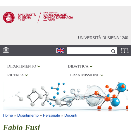
Salta al
contenuto
principale
UNIVERSITÀ DI SIENA 1240
Form di ricerca
Cerca
SEDE
DIPARTIMENTO
DIDATTICA
CENTRI DI RICERCA
RICERCA
TERZA MISSIONE
LABORATORI
BIBLIOTECHE
SERVIZI
Tu sei qui
Home
»
Dipartimento
»
Personale
»
Docenti
Fabio Fusi