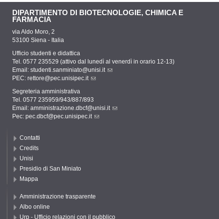
DIPARTIMENTO DI BIOTECNOLOGIE, CHIMICA E
FARMACIA
via Aldo Moro, 2
53100 Siena - Italia
Ufficio studenti e didattica
Tel. 0577 235529 (attivo dal lunedì al venerdì in orario 12-13)
Email:
studenti.sanminiato@unisi.it
PEC:
rettore@pec.unisipec.it
Segreteria amministrativa
Tel. 0577 235959/943/887/893
Email:
amministrazione.dbcf@unisi.it
Pec:
pec.dbcf@pec.unisipec.it
Contatti
Credits
Unisi
Presidio di San Miniato
Mappa
Amministrazione trasparente
Albo online
Urp - Ufficio relazioni con il pubblico