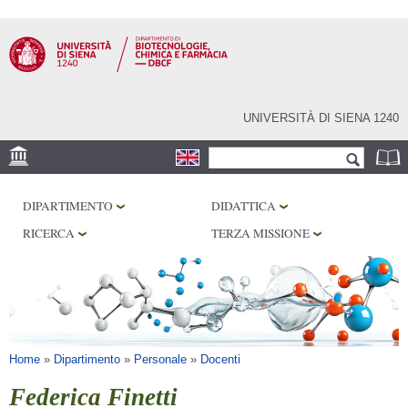
Salta al
contenuto
principale
UNIVERSITÀ DI SIENA 1240
Form di ricerca
Cerca
SEDE
DIPARTIMENTO
DIDATTICA
CENTRI DI RICERCA
RICERCA
TERZA MISSIONE
LABORATORI
BIBLIOTECHE
SERVIZI
Tu sei qui
Home
»
Dipartimento
»
Personale
»
Docenti
Federica Finetti