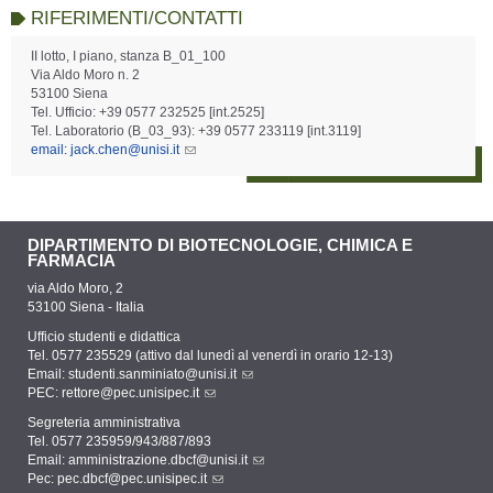
RIFERIMENTI/CONTATTI
II lotto, I piano, stanza B_01_100
Via Aldo Moro n. 2
53100 Siena
Tel. Ufficio: +39 0577 232525 [int.2525]
Tel. Laboratorio (B_03_93): +39 0577 233119 [int.3119]
email: jack.chen@unisi.it
DIPARTIMENTO DI BIOTECNOLOGIE, CHIMICA E
FARMACIA
via Aldo Moro, 2
53100 Siena - Italia
Ufficio studenti e didattica
Tel. 0577 235529 (attivo dal lunedì al venerdì in orario 12-13)
Email:
studenti.sanminiato@unisi.it
PEC:
rettore@pec.unisipec.it
Segreteria amministrativa
Tel. 0577 235959/943/887/893
Email:
amministrazione.dbcf@unisi.it
Pec:
pec.dbcf@pec.unisipec.it