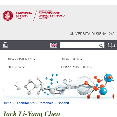
Salta al
contenuto
principale
UNIVERSITÀ DI SIENA 1240
Form di ricerca
Cerca
SEDE
DIPARTIMENTO
DIDATTICA
CENTRI DI RICERCA
RICERCA
TERZA MISSIONE
LABORATORI
BIBLIOTECHE
SERVIZI
Tu sei qui
Home
»
Dipartimento
»
Personale
»
Docenti
Jack Li-Yang Chen