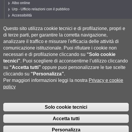
Albo online
Urp - Ufficio relazioni con il pubblico
Accessibilità
Privacy e Cookie policy
Cookie settings
Questo sito utilizza cookie tecnici e di profilazione, propri e
di terze parti, per garantire la corretta navigazione,
Segui UNISI
analizzare il traffico e misurare l'efficacia delle attività di
comunicazione istituzionale.
Puoi rifiutare i cookie non
necessari e di profilazione cliccando su
“Solo cookie
tecnici”
.
Puoi scegliere di acconsentirne l’utilizzo cliccando
su
“Accetta tutti”
oppure puoi personalizzare le tue scelte
cliccando su
“Personalizza”
.
Per maggiori informazioni leggi la nostra
Privacy e cookie
policy
Università degli Studi di Siena
- Rettorato, via Banchi di Sotto 55, 53100
Siena ITALIA
Solo cookie tecnici
P.IVA 00273530527 | C.F. 80002070524 |
Coordinate bancarie
|
Caselle
Pec: Posta Elettronica Certificata
|
Fatturazione Elettronica
Accetta tutti
Contatti:
urp@unisi.it
- URP - Ufficio Relazioni con il Pubblico Tel.
0577 235555 (dal lunedì al venerdì dalle 9.30 alle 10.30)
Personalizza