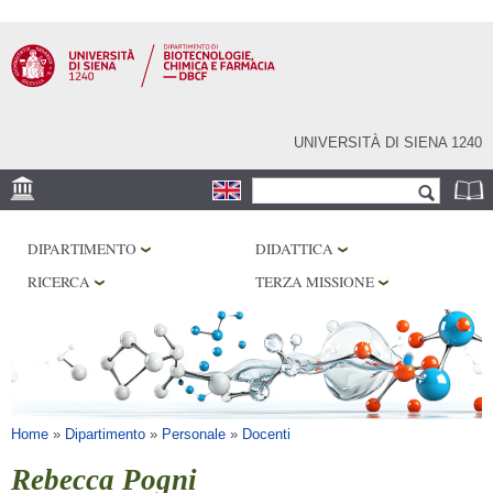
Salta al
contenuto
principale
UNIVERSITÀ DI SIENA 1240
Form di ricerca
Cerca
SEDE
DIPARTIMENTO
DIDATTICA
CENTRI DI RICERCA
RICERCA
TERZA MISSIONE
LABORATORI
BIBLIOTECHE
SERVIZI
Tu sei qui
Home
»
Dipartimento
»
Personale
»
Docenti
Rebecca Pogni