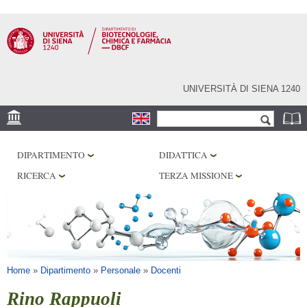
Salta al
contenuto
principale
UNIVERSITÀ DI SIENA 1240
Form di ricerca
Cerca
SEDE
DIPARTIMENTO
DIDATTICA
CENTRI DI RICERCA
RICERCA
TERZA MISSIONE
LABORATORI
BIBLIOTECHE
SERVIZI
Tu sei qui
Home
»
Dipartimento
»
Personale
»
Docenti
Rino Rappuoli