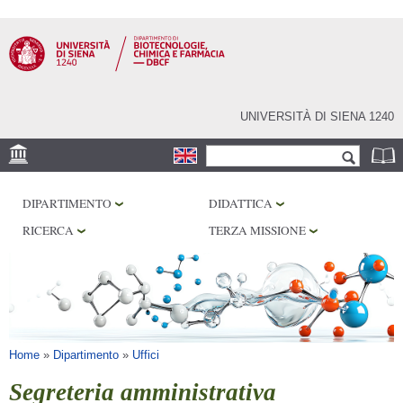
Salta al
contenuto
principale
UNIVERSITÀ DI SIENA 1240
Form di ricerca
Cerca
SEDE
DIPARTIMENTO
DIDATTICA
CENTRI DI RICERCA
RICERCA
TERZA MISSIONE
LABORATORI
BIBLIOTECHE
SERVIZI
Tu sei qui
Home
»
Dipartimento
»
Uffici
Segreteria amministrativa