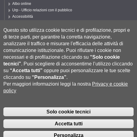
Albo online
Urp - Ufficio relazioni con il pubblico
Accessibilità
Privacy e Cookie policy
Cookie settings
Questo sito utilizza cookie tecnici e di profilazione, propri e
di terze parti, per garantire la corretta navigazione,
Segui UNISI
analizzare il traffico e misurare l'efficacia delle attività di
comunicazione istituzionale.
Puoi rifiutare i cookie non
necessari e di profilazione cliccando su
“Solo cookie
tecnici”
.
Puoi scegliere di acconsentirne l’utilizzo cliccando
su
“Accetta tutti”
oppure puoi personalizzare le tue scelte
cliccando su
“Personalizza”
.
Per maggiori informazioni leggi la nostra
Privacy e cookie
policy
Università degli Studi di Siena
- Rettorato, via Banchi di Sotto 55, 53100
Siena ITALIA
Solo cookie tecnici
P.IVA 00273530527 | C.F. 80002070524 |
Coordinate bancarie
|
Caselle
Pec: Posta Elettronica Certificata
|
Fatturazione Elettronica
Accetta tutti
Contatti:
urp@unisi.it
- URP - Ufficio Relazioni con il Pubblico Tel.
0577 235555 (dal lunedì al venerdì dalle 9.30 alle 10.30)
Personalizza