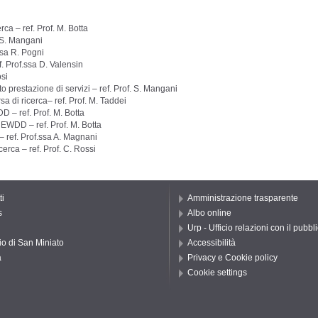
 – ref. Prof. M. Botta
. S. Mangani
ssa R. Pogni
. Prof.ssa D. Valensin
osi
tazione di servizi – ref. Prof. S. Mangani
 di ricerca– ref. Prof. M. Taddei
 – ref. Prof. M. Botta
EWDD – ref. Prof. M. Botta
 ref. Prof.ssa A. Magnani
cerca – ref. Prof. C. Rossi
ti
Amministrazione trasparente
s
Albo online
Urp - Ufficio relazioni con il pubbl
io di San Miniato
Accessibilità
a
Privacy e Cookie policy
Cookie settings