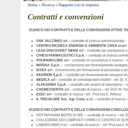
Tu sei qui
Home
»
Ricerca
»
Rapporto con le imprese
Contratti e convenzioni
ELENCO DEI CONTRATTI E DELLE CONVENZIONI ATTIVE T
GSK VACCINES srl
– contratto di ricerca commissionata – r
CENTRO RICERCA ENERGIA E AMBIENTE CREA scarl
–
LEAD DISCOVERY SIENA srl
– contratto per prestazioni a t
CHIESI FARMACEUTICI S.p.A.
– contratto di ricerca commi
POLIPAINCLINIC srl
– contratto di consulenza e ricerca – r
INDENA S.p.A.
– convenzione per finanziamento assegno di
ISVEA srl
– convenzione per formazione di personale e per 
KEDRION S.p.A.
– contratto per finanziamento assegno di ri
MEDICA srl
– contratto di comodato beni mobili – ref. Dr. V.
ALFASIGMA S.p.A.
– contratto per analisi di laboratorio – r
CHEMESSENTIA srl
– contratto di ricerca – ref. Prof. M. T
EXEC srl
– contratto di ricerca –ref. Prof.ssa E. Petricci
IL TRICOLORE Soc. Agr. Cons. a r.l.
– contratto di ricerca –
ELENCO DEI CONTRATTI E DELLE CONVENZIONI CONCLUS
ROTTAPHARM BIOTECH SRL – contratto di ricerca – ref. Dr. A
COLLEZIONE DEI COMPOSTI CHIMICI E CENTRO DI SCREENIN
LABORCHIMICA srl – contratto di ricerca – ref. Prof.ssa A.