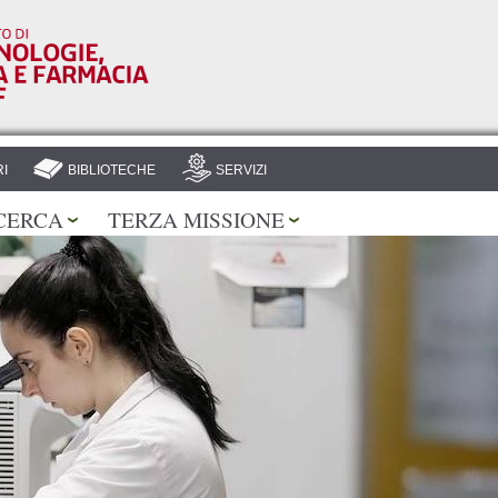
Salta al
contenuto
principale
I
BIBLIOTECHE
SERVIZI
CERCA
TERZA MISSIONE