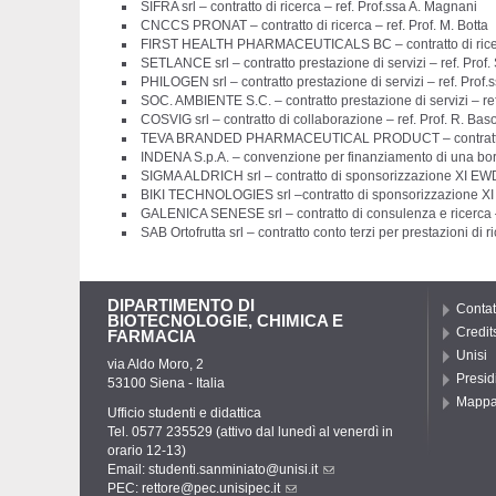
SIFRA srl – contratto di ricerca – ref. Prof.ssa A. Magnani
CNCCS PRONAT – contratto di ricerca – ref. Prof. M. Botta
FIRST HEALTH PHARMACEUTICALS BC – contratto di ricerca
SETLANCE srl – contratto prestazione di servizi – ref. Prof
PHILOGEN srl – contratto prestazione di servizi – ref. Prof.
SOC. AMBIENTE S.C. – contratto prestazione di servizi – ref
COSVIG srl – contratto di collaborazione – ref. Prof. R. Bas
TEVA BRANDED PHARMACEUTICAL PRODUCT – contratto pres
INDENA S.p.A. – convenzione per finanziamento di una borsa
SIGMA ALDRICH srl – contratto di sponsorizzazione XI EWDD
BIKI TECHNOLOGIES srl –contratto di sponsorizzazione XI 
GALENICA SENESE srl – contratto di consulenza e ricerca –
SAB Ortofrutta srl – contratto conto terzi per prestazioni di ri
DIPARTIMENTO DI
Contat
BIOTECNOLOGIE, CHIMICA E
Credit
FARMACIA
Unisi
via Aldo Moro, 2
Presid
53100 Siena - Italia
Mapp
Ufficio studenti e didattica
Tel. 0577 235529 (attivo dal lunedì al venerdì in
orario 12-13)
Email:
studenti.sanminiato@unisi.it
PEC:
rettore@pec.unisipec.it