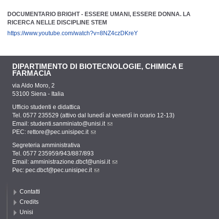
DOCUMENTARIO BRIGHT - ESSERE UMANI, ESSERE DONNA. LA
RICERCA NELLE DISCIPLINE STEM
https://www.youtube.com/watch?v=8NZ4czDKreY
DIPARTIMENTO DI BIOTECNOLOGIE, CHIMICA E
FARMACIA
via Aldo Moro, 2
53100 Siena - Italia
Ufficio studenti e didattica
Tel. 0577 235529 (attivo dal lunedì al venerdì in orario 12-13)
Email:
studenti.sanminiato@unisi.it
PEC:
rettore@pec.unisipec.it
Segreteria amministrativa
Tel. 0577 235959/943/887/893
Email:
amministrazione.dbcf@unisi.it
Pec:
pec.dbcf@pec.unisipec.it
Contatti
Credits
Unisi