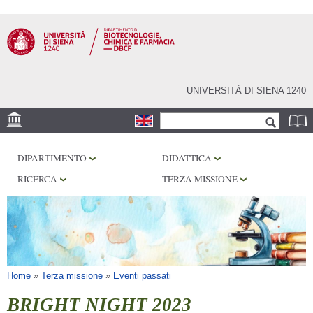
Salta al
contenuto
principale
UNIVERSITÀ DI SIENA 1240
Form di ricerca
Cerca
SEDE
DIPARTIMENTO
DIDATTICA
CENTRI DI RICERCA
RICERCA
TERZA MISSIONE
LABORATORI
BIBLIOTECHE
SERVIZI
Tu sei qui
Home
»
Terza missione
»
Eventi passati
BRIGHT NIGHT 2023