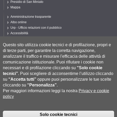
Presidio di San Miniato
Mappa
Amministrazione trasparente
Albo online
Urp - Ufficio relazioni con il pubblico
Accessibilità
Privacy e Cookie policy
Cookie settings
Questo sito utilizza cookie tecnici e di profilazione, propri e
di terze parti, per garantire la corretta navigazione,
Segui UNISI
analizzare il traffico e misurare l'efficacia delle attività di
comunicazione istituzionale.
Puoi rifiutare i cookie non
necessari e di profilazione cliccando su
“Solo cookie
tecnici”
.
Puoi scegliere di acconsentirne l’utilizzo cliccando
su
“Accetta tutti”
oppure puoi personalizzare le tue scelte
cliccando su
“Personalizza”
.
Per maggiori informazioni leggi la nostra
Privacy e cookie
policy
Università degli Studi di Siena
- Rettorato, via Banchi di Sotto 55, 53100
Siena ITALIA
Solo cookie tecnici