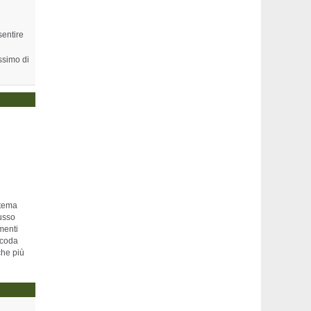
sentire
ssimo di
stema
lusso
menti
i coda
che più