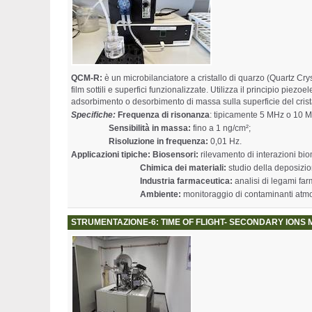
QCM-R:
è un microbilanciatore a cristallo di quarzo (Quartz Cr
film sottili e superfici funzionalizzate. Utilizza il principio piez
adsorbimento o desorbimento di massa sulla superficie del crist
Specifiche:
Frequenza di risonanza
: tipicamente 5 MHz o 10 
Sensibilità in massa:
fino a 1 ng/cm²;
Risoluzione in frequenza:
0,01 Hz.
Applicazioni tipiche: Biosensori:
rilevamento di interazioni bio
Chimica dei materiali:
studio della deposizion
Industria farmaceutica:
analisi di legami far
Ambiente:
monitoraggio di contaminanti atmosf
STRUMENTAZIONE-6: TIME OF FLIGHT- SECONDARY IONS M