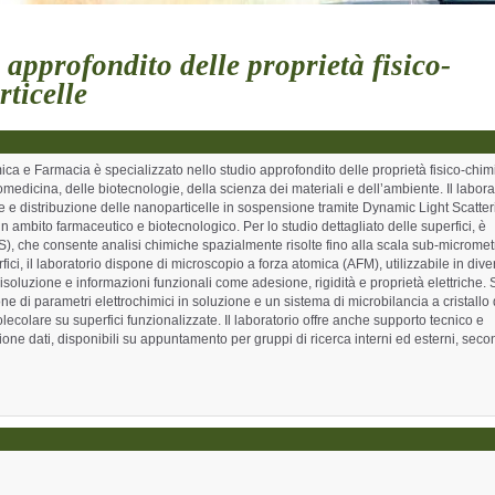
pprofondito delle proprietà fisico-
ticelle
ca e Farmacia è specializzato nello studio approfondito delle proprietà fisico-chim
omedicina, delle biotecnologie, della scienza dei materiali e dell’ambiente. Il labora
ne e distribuzione delle nanoparticelle in sospensione tramite Dynamic Light Scatter
n ambito farmaceutico e biotecnologico. Per lo studio dettagliato delle superfici, è
S), che consente analisi chimiche spazialmente risolte fino alla scala sub-micrometr
i, il laboratorio dispone di microscopio a forza atomica (AFM), utilizzabile in dive
isoluzione e informazioni funzionali come adesione, rigidità e proprietà elettriche.
e di parametri elettrochimici in soluzione e un sistema di microbilancia a cristallo 
colare su superfici funzionalizzate. Il laboratorio offre anche supporto tecnico e
zione dati, disponibili su appuntamento per gruppi di ricerca interni ed esterni, sec