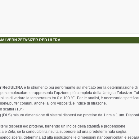
 MALVERN ZETASIZER RED ULTRA
er Red ULTRA
è lo strumento più performante sul mercato per la determinazione di
 peso molecolare e rappresenta l’opzione più completa della famiglia Zetasizer. Tut
lita di variare la temperatura tra 0 e 100 °C. Per le analisi, è necessario specificar
one/buffer comuni, anche la loro viscosità e indice di rifrazone.
d scatter (13°)
 (DLS) misura dimensione di sistemi dispersi e/o proteine da 1 nm a 1 um. Disponi
stemi dispersi e/o proteine, fornendo un indice della stabilità e propensione
iale Zeta, se la conducibilità risulta superiore ad una predeterminata soglia.
monodispersi, determina ad alta risoluzione le dimensioni nanoparticellari e separ