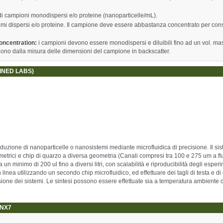
i campioni monodispersi e/o proteine (nanoparticelle/mL).
mi dispersi e/o proteine. Il campione deve essere abbastanza concentrato per con
Concentration:
i campioni devono essere monodispersi e diluibili fino ad un vol. ma
dono dalla misura delle dimensioni del campione in backscatter.
INED LABS)
duzione di nanoparticelle o nanosistemi mediante microfluidica di precisione. Il si
lumetrici e chip di quarzo a diversa geometria (Canali compresi tra 100 e 275 um a f
 minimo di 200 ul fino a diversi litri, con scalabilità e riproducibilità degli esperi
in linea utilizzando un secondo chip microfluidico, ed effettuare dei tagli di testa e d
ione dei sistemi. Le sintesi possono essere effettuate sia a temperatura ambiente 
 NX7