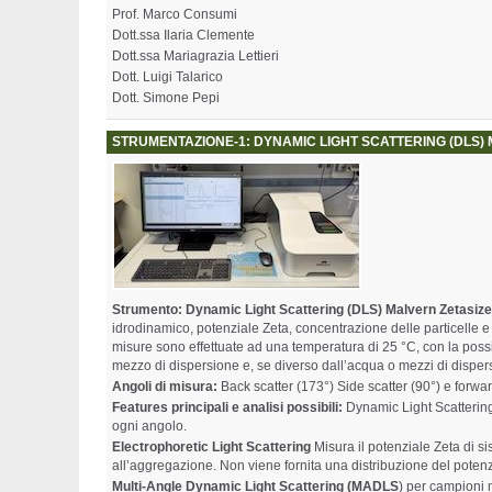
Prof. Marco Consumi
Dott.ssa Ilaria Clemente
Dott.ssa Mariagrazia Lettieri
Dott. Luigi Talarico
Dott. Simone Pepi
STRUMENTAZIONE-1: DYNAMIC LIGHT SCATTERING (DLS)
Strumento:
Dynamic Light Scattering (DLS)
Malvern Zetasiz
idrodinamico, potenziale Zeta, concentrazione delle particelle e
misure sono effettuate ad una temperatura di 25 °C, con la possibi
mezzo di dispersione e, se diverso dall’acqua o mezzi di dispersi
Angoli di misura:
Back scatter (173°) Side scatter (90°) e forwar
Features principali e analisi possibili:
Dynamic Light Scattering
ogni angolo.
Electrophoretic Light Scattering
Misura il potenziale Zeta di si
all’aggregazione. Non viene fornita una distribuzione del potenz
Multi-Angle Dynamic Light Scattering (MADLS
) per campioni 