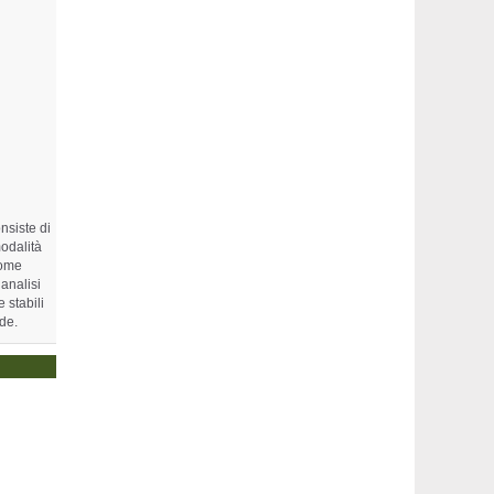
nsiste di
odalità
come
analisi
 stabili
de.