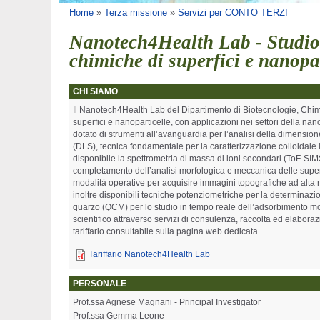
Tu sei qui
Home
»
Terza missione
»
Servizi per CONTO TERZI
Nanotech4Health Lab - Studio a
chimiche di superfici e nanopar
CHI SIAMO
Il Nanotech4Health Lab del Dipartimento di Biotecnologie, Chimi
superfici e nanoparticelle, con applicazioni nei settori della nan
dotato di strumenti all’avanguardia per l’analisi della dimensio
(DLS), tecnica fondamentale per la caratterizzazione colloidale i
disponibile la spettrometria di massa di ioni secondari (ToF-SIM
completamento dell’analisi morfologica e meccanica delle superfic
modalità operative per acquisire immagini topografiche ad alta r
inoltre disponibili tecniche potenziometriche per la determinazion
quarzo (QCM) per lo studio in tempo reale dell’adsorbimento mole
scientifico attraverso servizi di consulenza, raccolta ed elabora
tariffario consultabile sulla pagina web dedicata.
Tariffario Nanotech4Health Lab
PERSONALE
Prof.ssa Agnese Magnani - Principal Investigator
Prof.ssa Gemma Leone