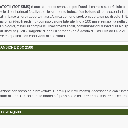
noTOF II (TOF-SIMS)
è uno strumento avanzato per l’analisi chimica superficiale co
scio di ioni primari focalizzato, lo strumento induce l’emissione di ioni secondari da
i in base al loro rapporto massa/carica con uno spettrometro a tempo di volo. Il
sionali (depth profiling) con risoluzione laterale fino a 100 nm e sensibilità nell
iologici, materiali complessi, rivestimenti sottili, contaminazioni superficiali e disp
di Bismuto (LMIG, sorgente di analisi primaria) ed è dotato di Gas Gun ad O
2
e Ar
re compatibili con condizioni di alto vuoto.
CANSIONE DSC 2500
eazione con tecnologia brevettatta TZero® (TA Instruments). Accessoriato con Siste
tura di - 90 °C. Con questo modello è possibile effettuare anche misure di DSC m
EO SDT-Q600