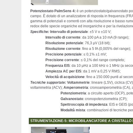
Potenziostato PalmSens 4:
è un potenziostato/galvanostato port
campo. È dotato di un analizzatore di risposta in frequenza (FR
gamma di potenziali e correnti con alta risoluzione e basso rumore
redox delle specie organiche ed inorganiche e per la rivelazione di
Specifiche:
Intervallo di potenziale
: ±5 V o ±10 V;
Intervallo di corrente
: da 100 pA a 10 mA (9 range);
Risoluzione potenziale
: 76,3 µV (18 bit);
Risoluzione corrente
: fino a 5 fA (0,005% del range);
Precisione potenziale
: ≤ 0,1% ±1 mV;
Precisione corrente
: ≤ 0,1% del range completo;
Frequenza EIS
: da 10 μHz a 100 kHz o 1 MHz (a secon
Ampiezza AC per EIS
: da 1 mV a 0,25 V RMS;
Velocità di acquisizione
: fino a 150.000 punti al seco
Tecniche supportate:
Voltammetrie
: lineare (LSV), ciclica (C
voltammetria (ACV);
Amperometria
: cronoamperometria (CA), 
Potenziometria
: a circuito aperto (OCP), pot
Galvanostato
: cronopotenziometria (CP);
Spettroscopia di impedenza
: EIS e GEIS (po
Modalità mista
: combinazioni di tecniche per
STRUMENTAZIONE-5: MICROBILANCIATORE A CRISTALLO