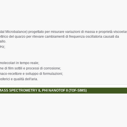
ystal Microbalance) progettato per misurare variazioni di massa e proprietà viscoelas
oelettrico del quarzo per rilevare cambiamenti di frequenza oscillatoria causati da
allo.
MHz;
molecolari in tempo reale;
e di film sottili e processi di corrosione;
maco-recettore e sviluppo di formulazioni;
erici e qualità dell'aria.
ASS SPECTROMETRY IL PHI NANOTOF II (TOF-SIMS)