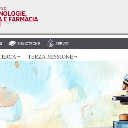
Salta al
contenuto
principale
I
BIBLIOTECHE
SERVIZI
CERCA
TERZA MISSIONE