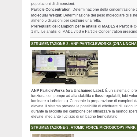
popolazioni di dimensioni.
Particle Concentration:
Determinazione della concentrazione d
Molecular Weight:
Determinazione del peso molecolare di siste
almeno 5 diluizioni per costruire una retta.
Prerequisiti dei campioni
per le analisi di MADLS e Particle 
1 mL. Le analisi di MADL v bS e Particle Concentration prescin
STRUMENTAZIONE-2: ANP PARTICLEWORKS (ORA UNCHA
ANP ParticleWorks (ora Unchained Labs):
È un sistema di pro
funziona con pompe ad alta stabilità e flussi regolabili, tubi vo
laminare o turbolento). Consente la preparazione di campioni da un
elevata. Il sistema prevede la possibilità di effettuare diluizioni 
durante la raccolta del campione per ottimizzare la monodispers
elevate, mediante l’utilizzo di un bagno termostatato.
STRUMENTAZIONE-3: ATOMIC FORCE MICROSCOPY PARK