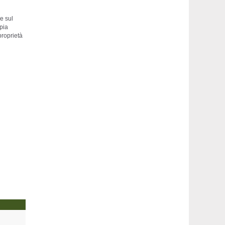
he sul
pia
proprietà