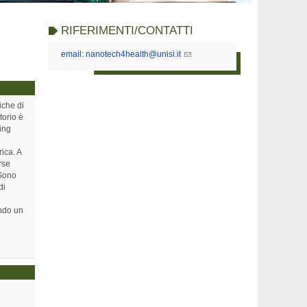
RIFERIMENTI/CONTATTI
email: nanotech4health@unisi.it
iche di
torio è
ing
ica. A
rse
 Sono
di
ondo un