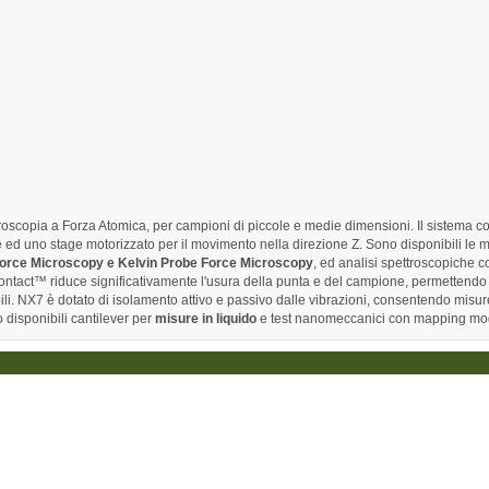
scopia a Forza Atomica, per campioni di piccole e medie dimensioni. Il sistema co
ed uno stage motorizzato per il movimento nella direzione Z. Sono disponibili le m
 Force Microscopy e Kelvin Probe Force Microscopy
, ed analisi spettroscopiche 
ntact™ riduce significativamente l'usura della punta e del campione, permettendo 
bili. NX7 è dotato di isolamento attivo e passivo dalle vibrazioni, consentendo misure
o disponibili cantilever per
misure in liquido
e test nanomeccanici con mapping mo