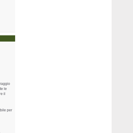
 raggio
te le
e il
bile per
a