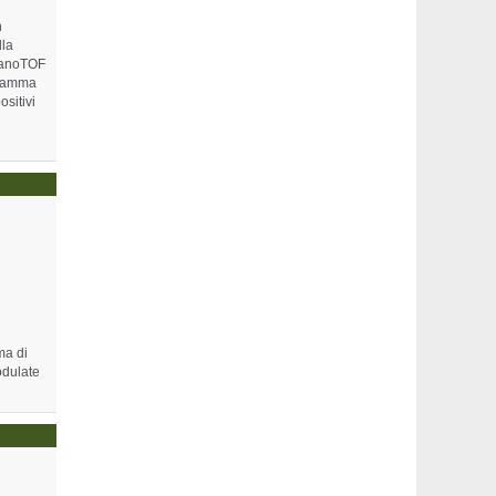
n
lla
 NanoTOF
a gamma
ositivi
ma di
odulate