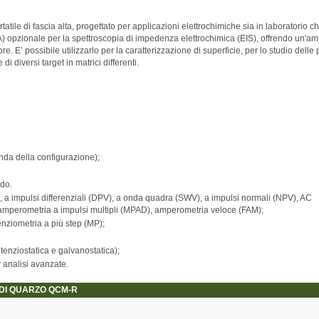
atile di fascia alta, progettato per applicazioni elettrochimiche sia in laboratorio c
A) opzionale per la spettroscopia di impedenza elettrochimica (EIS), offrendo un'am
. E’ possibile utilizzarlo per la caratterizzazione di superficie, per lo studio delle 
 diversi target in matrici differenti.
da della configurazione);
ndo.
V), a impulsi differenziali (DPV), a onda quadra (SWV), a impulsi normali (NPV), AC
amperometria a impulsi multipli (MPAD), amperometria veloce (FAM);
enziometria a più step (MP);
tenziostatica e galvanostatica);
 analisi avanzate.
 DI QUARZO QCM-R