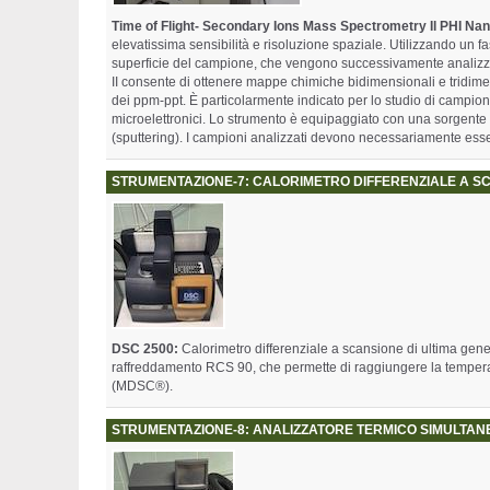
Time of Flight- Secondary Ions Mass Spectrometry Il PHI Na
elevatissima sensibilità e risoluzione spaziale. Utilizzando un fa
superficie del campione, che vengono successivamente analizzat
II consente di ottenere mappe chimiche bidimensionali e tridimen
dei ppm-ppt. È particolarmente indicato per lo studio di campioni b
microelettronici. Lo strumento è equipaggiato con una sorgente 
(sputtering). I campioni analizzati devono necessariamente esse
STRUMENTAZIONE-7: CALORIMETRO DIFFERENZIALE A S
DSC 2500:
Calorimetro differenziale a scansione di ultima gen
raffreddamento RCS 90, che permette di raggiungere la tempera
(MDSC®).
STRUMENTAZIONE-8: ANALIZZATORE TERMICO SIMULTAN