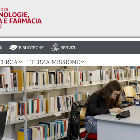
Salta al
contenuto
principale
I
BIBLIOTECHE
SERVIZI
CERCA
TERZA MISSIONE