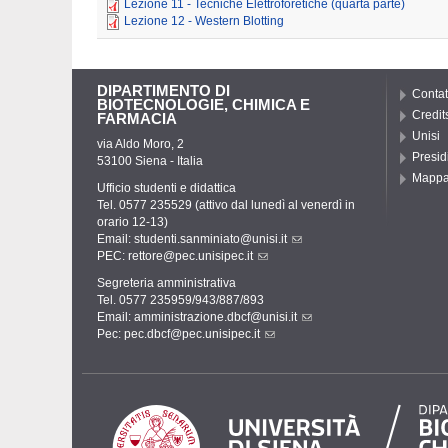
Lezione 11 - Tecniche Elettroforetiche (quarta parte)
Lezione 12 - Western Blotting
DIPARTIMENTO DI
Contat
BIOTECNOLOGIE, CHIMICA E
Credit
FARMACIA
Unisi
via Aldo Moro, 2
Presid
53100 Siena - Italia
Mapp
Ufficio studenti e didattica
Tel. 0577 235529 (attivo dal lunedì al venerdì in
orario 12-13)
Email:
studenti.sanminiato@unisi.it
PEC:
rettore@pec.unisipec.it
Segreteria amministrativa
Tel. 0577 235959/943/887/893
Email:
amministrazione.dbcf@unisi.it
Pec:
pec.dbcf@pec.unisipec.it