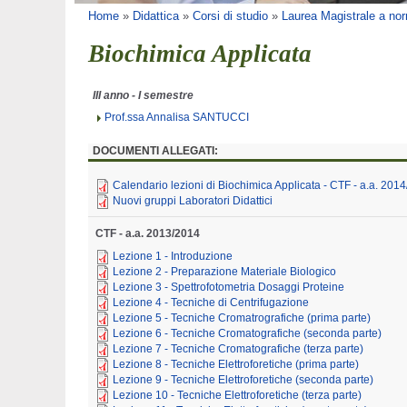
Tu sei qui
Home
»
Didattica
»
Corsi di studio
»
Laurea Magistrale a nor
Biochimica Applicata
III anno - I semestre
Prof.ssa Annalisa SANTUCCI
DOCUMENTI ALLEGATI:
Calendario lezioni di Biochimica Applicata - CTF - a.a. 201
Nuovi gruppi Laboratori Didattici
CTF - a.a. 2013/2014
Lezione 1 - Introduzione
Lezione 2 - Preparazione Materiale Biologico
Lezione 3 - Spettrofotometria Dosaggi Proteine
Lezione 4 - Tecniche di Centrifugazione
Lezione 5 - Tecniche Cromatrografiche (prima parte)
Lezione 6 - Tecniche Cromatografiche (seconda parte)
Lezione 7 - Tecniche Cromatografiche (terza parte)
Lezione 8 - Tecniche Elettroforetiche (prima parte)
Lezione 9 - Tecniche Elettroforetiche (seconda parte)
Lezione 10 - Tecniche Elettroforetiche (terza parte)