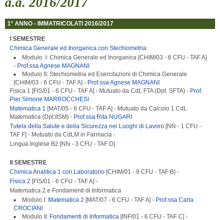
a.a. 2016/2017
1° ANNO - IMMATRICOLATI 2016/2017
I SEMESTRE
Chimica Generale ed Inorganica con Stechiometria
:
Modulo I: Chimica Generale ed Inorganica [CHIM/03 - 6 CFU - TAF A]
-
Prof.ssa Agnese MAGNANI
Modulo II: Stechiometria ed Esercitazioni di Chimica Generale
[CHIM/03 - 6 CFU - TAF A] -
Prof.ssa Agnese MAGNANI
Fisica 1 [FIS/01 - 6 CFU - TAF A] - Mutuato da CdL FTA (Dpt. SFTA) -
Prof.
Pier Simone MARROCCHESI
Matematica 1
[MAT/05 - 6 CFU - TAF A] - Mutuato da Calcolo 1 CdL
Matematica (Dpt.IISM) -
Prof.ssa Rita NUGARI
Tutela della Salute e della Sicurezza nei Luoghi di Lavoro
[NN - 1 CFU -
TAF F] - Mutuato da CdLM in Farmacia -
Lingua Inglese B2 [NN - 3 CFU - TAF D]
II SEMESTRE
Chimica Analitica 1 con Laboratorio
[CHIM/01 - 9 CFU - TAF B] -
Fisica 2
[FIS/01 - 6 CFU - TAF A] -
Matematica 2 e Fondamenti di Informatica
Modulo I:
Matematica 2
[MAT/07 - 6 CFU - TAF A] -
Prof.ssa Carla
CROCIANI
Modulo II:
Fondamenti di Informatica
[INF/01 - 6 CFU - TAF C] -