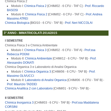
Chimica Fisica 2
Modulo I:
Chimica Fisica 2
[CHIM/02 - 6 CFU - TAF C] -
Prof. Riccardo
BASOSI
Modulo II:
Chimica Fisica 2
[CHIM/02 - 6 CFU - TAF C] -
Prof. Andrea
Massimo ATREI
Chimica Biologica
[BIO/10 - 6 CFU - TAF B] -
Prof. Neri NICCOLAI
3° ANNO - IMMATRICOLATI 2014/2015
I SEMESTRE
Chimica Fisica 3 e Chimica Ambientale
Modulo I:
Chimica Fisica 3
[CHIM/02 - 6 CFU - TAF A] -
Prof.ssa
Rebecca POGNI
Modulo II:
Chimica Ambientale
[CHIM/12 - 6 CFU - TAF B] -
Prof.
Alessandro DONATI
Chimica Organica 3 e Laboratorio di Analisi Organica
Modulo I:
Chimica Organica 3
[CHIM/06 - 6 CFU - TAF B] -
Prof.
Massimo OLIVUCCI
Modulo II:
Laboratorio di Analisi Organica
[CHIM/06 - 6 CFU - TAF B] -
Prof. Maurizio TADDEI
Chimica Analitica 2 con Laboratorio
[CHIM/01 - 9 CFU - TAF B] -
II SEMESTRE
Chimica Inorganica 3
[CHIM/03 - 6 CFU - TAF B] -
Prof.ssa Maddalena
CORSINI