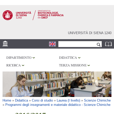
Salta al
contenuto
principale
UNIVERSITÀ DI SIENA 1240
Form di ricerca
Cerca
SEDE
DIPARTIMENTO
DIDATTICA
CENTRI DI RICERCA
RICERCA
TERZA MISSIONE
LABORATORI
BIBLIOTECHE
SERVIZI
Tu sei qui
Home
»
Didattica
»
Corsi di studio
»
Laurea (I livello)
»
Scienze Chimiche
»
Programmi degli insegnamenti e materiale didattico - Scienze Chimiche