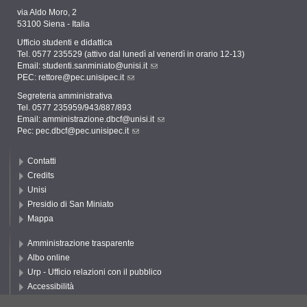
via Aldo Moro, 2
53100 Siena - Italia
Ufficio studenti e didattica
Tel. 0577 235529 (attivo dal lunedì al venerdì in orario 12-13)
Email:
studenti.sanminiato@unisi.it
PEC:
rettore@pec.unisipec.it
Segreteria amministrativa
Tel. 0577 235959/943/887/893
Email:
amministrazione.dbcf@unisi.it
Pec:
pec.dbcf@pec.unisipec.it
Contatti
Credits
Unisi
Presidio di San Miniato
Mappa
Amministrazione trasparente
Albo online
Urp - Ufficio relazioni con il pubblico
Accessibilità
Privacy e Cookie policy