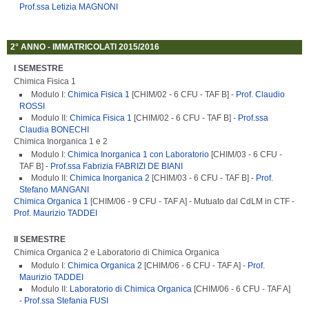
Prof.ssa Letizia MAGNONI
2° ANNO - IMMATRICOLATI 2015/2016
I SEMESTRE
Chimica Fisica 1
Modulo I:
Chimica Fisica 1
[CHIM/02 - 6 CFU - TAF B] -
Prof. Claudio
ROSSI
Modulo II:
Chimica Fisica 1
[CHIM/02 - 6 CFU - TAF B] -
Prof.ssa
Claudia BONECHI
Chimica Inorganica 1 e 2
Modulo I:
Chimica Inorganica 1 con Laboratorio
[CHIM/03 - 6 CFU -
TAF B] -
Prof.ssa Fabrizia FABRIZI DE BIANI
Modulo II:
Chimica Inorganica 2
[CHIM/03 - 6 CFU - TAF B] -
Prof.
Stefano MANGANI
Chimica Organica 1
[CHIM/06 - 9 CFU - TAF A] - Mutuato dal CdLM in CTF -
Prof. Maurizio TADDEI
II SEMESTRE
Chimica Organica 2 e Laboratorio di Chimica Organica
Modulo I:
Chimica Organica 2
[CHIM/06 - 6 CFU - TAF A] -
Prof.
Maurizio TADDEI
Modulo II:
Laboratorio di Chimica Organica
[CHIM/06 - 6 CFU - TAF A]
-
Prof.ssa Stefania FUSI