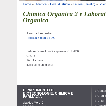
Tu sei qui
Home
»
Didattica
»
Corsi di studio
»
Laurea (I livello)
»
Scie
Chimica Organica 2 e Laborat
Organica
II anno - II semestre
Prof.ssa Stefania FUSI
Settore Scientifico-Disciplinare: CHIM/06
CFU: 6
TAF: A - Base
[Discipline chimiche]
DIPARTIMENTO DI
Contat
BIOTECNOLOGIE, CHIMICA E
Credit
FARMACIA
Unisi
via Aldo Moro, 2
Presid