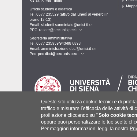
53100 Siena - Italia
Mapp
Ufficio studenti e didattica
Tel. 0577 235529 (attivo dal lunedì al venerdì in
orario 12-13)
Email:
studenti.sanminiato@unisi.it
PEC:
rettore@pec.unisipec.it
Segreteria amministrativa
Tel. 0577 235959/943/887/893
Email:
amministrazione.dbcf@unisi.it
Pec:
pec.dbcf@pec.unisipec.it
Questo sito utilizza cookie tecnici e di profila
traffico e misurare l'efficacia delle attività d
profilazione cliccando su
“Solo cookie tecn
Università degli Studi di Siena
- Rettorato, via Banchi di Sot
P.IVA 00273530527 | C.F. 80002070524 |
Coordinate bancari
oppure puoi personalizzare le tue scelte cl
Contatti:
urp@unisi.it
- URP - Ufficio Relazioni con il Pubbli
Per maggiori informazioni leggi la nostra
Pri