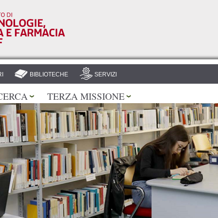
Salta al
contenuto
principale
I
BIBLIOTECHE
SERVIZI
CERCA
TERZA MISSIONE