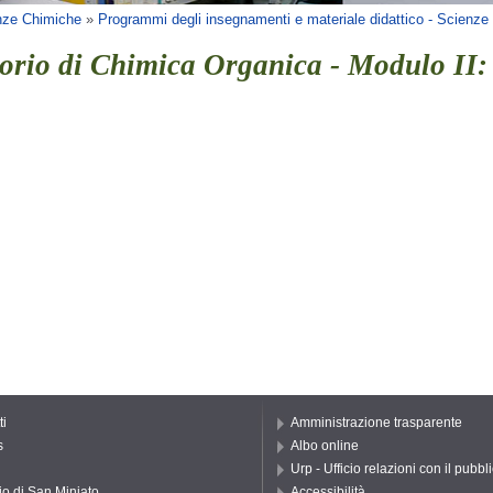
nze Chimiche
»
Programmi degli insegnamenti e materiale didattico - Scienz
orio di Chimica Organica - Modulo II:
ti
Amministrazione trasparente
s
Albo online
Urp - Ufficio relazioni con il pubbl
io di San Miniato
Accessibilità