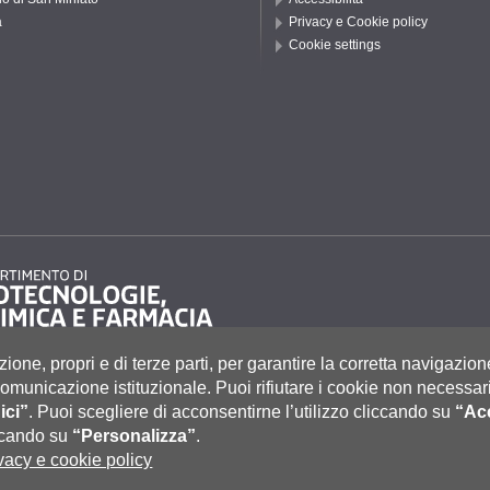
a
Privacy e Cookie policy
Cookie settings
zione, propri e di terze parti, per garantire la corretta navigazion
i comunicazione istituzionale.
Puoi rifiutare i cookie non necessari
ici”
.
Puoi scegliere di acconsentirne l’utilizzo cliccando su
“Acc
to 55, 53100 Siena ITALIA
e
|
Caselle Pec: Posta Elettronica Certificata
|
Fatturazione Elettronica
iccando su
“Personalizza”
.
co Tel. 0577 235555 (dal lunedì al venerdì dalle 9.30 alle 10.30)
vacy e cookie policy