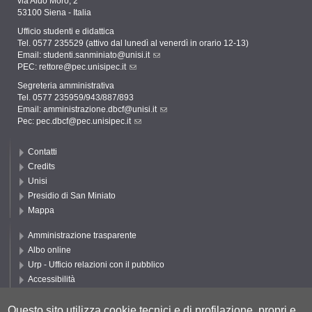
via Aldo Moro, 2
53100 Siena - Italia
Ufficio studenti e didattica
Tel. 0577 235529 (attivo dal lunedì al venerdì in orario 12-13)
Email:
studenti.sanminiato@unisi.it
PEC:
rettore@pec.unisipec.it
Segreteria amministrativa
Tel. 0577 235959/943/887/893
Email:
amministrazione.dbcf@unisi.it
Pec:
pec.dbcf@pec.unisipec.it
Contatti
Credits
Unisi
Presidio di San Miniato
Mappa
Amministrazione trasparente
Albo online
Urp - Ufficio relazioni con il pubblico
Accessibilità
Privacy e Cookie policy
Cookie settings
Questo sito utilizza cookie tecnici e di profilazione, propri e