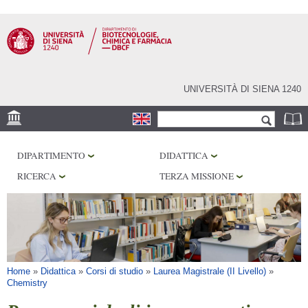
Salta al
contenuto
principale
UNIVERSITÀ DI SIENA 1240
Form di ricerca
Cerca
SEDE
DIPARTIMENTO
DIDATTICA
CENTRI DI RICERCA
RICERCA
TERZA MISSIONE
LABORATORI
BIBLIOTECHE
SERVIZI
Tu sei qui
Home
»
Didattica
»
Corsi di studio
»
Laurea Magistrale (II Livello)
»
Chemistry