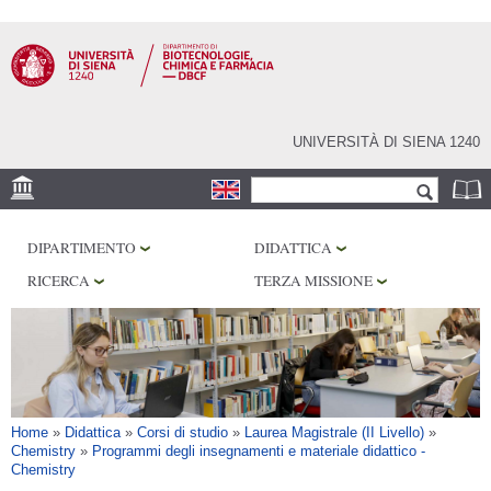
Salta al
contenuto
principale
UNIVERSITÀ DI SIENA 1240
Form di ricerca
Cerca
SEDE
DIPARTIMENTO
DIDATTICA
CENTRI DI RICERCA
RICERCA
TERZA MISSIONE
LABORATORI
BIBLIOTECHE
SERVIZI
Tu sei qui
Home
»
Didattica
»
Corsi di studio
»
Laurea Magistrale (II Livello)
»
Chemistry
»
Programmi degli insegnamenti e materiale didattico -
Chemistry