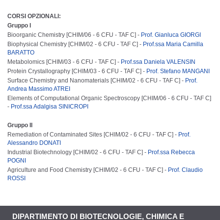
CORSI OPZIONALI:
Gruppo I
Bioorganic Chemistry [CHIM/06 - 6 CFU - TAF C] -
Prof. Gianluca GIORGI
Biophysical Chemistry [CHIM/02 - 6 CFU - TAF C] -
Prof.ssa Maria Camilla
BARATTO
Metabolomics [CHIM/03 - 6 CFU - TAF C] -
Prof.ssa Daniela VALENSIN
Protein Crystallography [CHIM/03 - 6 CFU - TAF C] -
Prof. Stefano MANGANI
Surface Chemistry and Nanomaterials [CHIM/02 - 6 CFU - TAF C] -
Prof.
Andrea Massimo ATREI
Elements of Computational Organic Spectroscopy [CHIM/06 - 6 CFU - TAF C]
-
Prof.ssa Adalgisa SINICROPI
Gruppo II
Remediation of Contaminated Sites [CHIM/02 - 6 CFU - TAF C] -
Prof.
Alessandro DONATI
Industrial Biotechnology [CHIM/02 - 6 CFU - TAF C] -
Prof.ssa Rebecca
POGNI
Agriculture and Food Chemistry [CHIM/02 - 6 CFU - TAF C] -
Prof. Claudio
ROSSI
DIPARTIMENTO DI BIOTECNOLOGIE, CHIMICA E