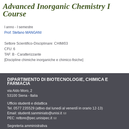
Advanced Inorganic Chemistry I
Course
I anno - I semestre
Prof. Stefano MANGANI
Settore Scientifico-Disciplinare: CHIM/03
CFU: 6
TAF: B - Caratterizzante
[
Discipline chimiche inorganiche e chimico-fisiche
]
DIPARTIMENTO DI BIOTECNOLOGIE, CHIMICA E
FARMACIA
via Aldo Moro, 2
53100 Siena - Italia
Ufficio studenti e didattica
Tel. 0577 235529 (attivo dal lunedì al venerdì in orario 12-13)
Email:
studenti.sanminiato@unisi.it
PEC:
rettore@pec.unisipec.it
Segreteria amministrativa