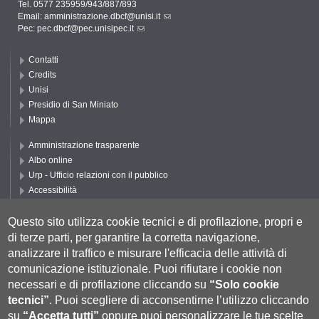
Tel. 0577 235959/943/887/893
Email:
amministrazione.dbcf@unisi.it
Pec:
pec.dbcf@pec.unisipec.it
Contatti
Credits
Unisi
Presidio di San Miniato
Mappa
Amministrazione trasparente
Albo online
Urp - Ufficio relazioni con il pubblico
Accessibilità
Privacy e Cookie policy
Cookie settings
Questo sito utilizza cookie tecnici e di profilazione, propri e
di terze parti, per garantire la corretta navigazione,
Segui UNISI
analizzare il traffico e misurare l'efficacia delle attività di
comunicazione istituzionale.
Puoi rifiutare i cookie non
necessari e di profilazione cliccando su
“Solo cookie
tecnici”
.
Puoi scegliere di acconsentirne l’utilizzo cliccando
su
“Accetta tutti”
oppure puoi personalizzare le tue scelte