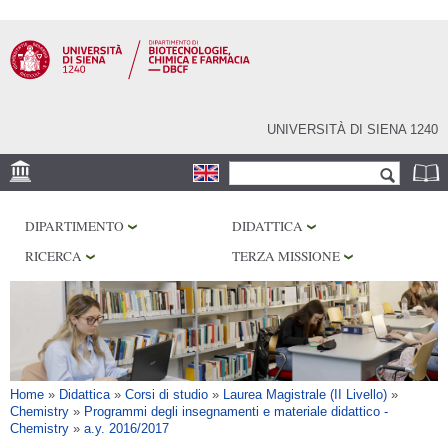
Salta al
contenuto
principale
UNIVERSITÀ DI SIENA 1240
Form di ricerca
Cerca
SEDE
DIPARTIMENTO
DIDATTICA
CENTRI DI RICERCA
RICERCA
TERZA MISSIONE
LABORATORI
BIBLIOTECHE
SERVIZI
Tu sei qui
Home
»
Didattica
»
Corsi di studio
»
Laurea Magistrale (II Livello)
»
Chemistry
»
Programmi degli insegnamenti e materiale didattico -
Chemistry
»
a.y. 2016/2017