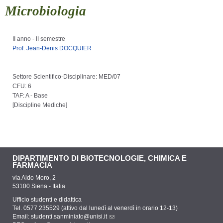
Microbiologia
II anno - II semestre
Prof. Jean-Denis DOCQUIER
Settore Scientifico-Disciplinare: MED/07
CFU: 6
TAF: A - Base
[
Discipline Mediche
]
DIPARTIMENTO DI BIOTECNOLOGIE, CHIMICA E
FARMACIA
via Aldo Moro, 2
53100 Siena - Italia
Ufficio studenti e didattica
Tel. 0577 235529 (attivo dal lunedì al venerdì in orario 12-13)
Email:
studenti.sanminiato@unisi.it