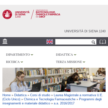
Salta al
contenuto
principale
UNIVERSITÀ DI SIENA 1240
Form di ricerca
Cerca
SEDE
DIPARTIMENTO
DIDATTICA
CENTRI DI RICERCA
RICERCA
TERZA MISSIONE
LABORATORI
BIBLIOTECHE
SERVIZI
Tu sei qui
Home
»
Didattica
»
Corsi di studio
»
Laurea Magistrale a normativa U.E.
(Ciclo Unico)
»
Chimica e Tecnologia Farmaceutiche
»
Programmi degli
insegnamenti e materiale didattico
»
a.a. 2016/2017