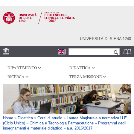
Salta al
contenuto
principale
UNIVERSITÀ DI SIENA 1240
Form di ricerca
Cerca
SEDE
DIPARTIMENTO
DIDATTICA
CENTRI DI RICERCA
RICERCA
TERZA MISSIONE
LABORATORI
BIBLIOTECHE
SERVIZI
Tu sei qui
Home
»
Didattica
»
Corsi di studio
»
Laurea Magistrale a normativa U.E.
(Ciclo Unico)
»
Chimica e Tecnologia Farmaceutiche
»
Programmi degli
insegnamenti e materiale didattico
»
a.a. 2016/2017