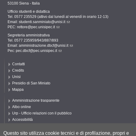
53100 Siena - Italia
Ufficio studenti e didattica
Tel. 0577 235529 (attivo dal lunedì al venerdì in orario 12-13)
Email:
studenti.sanminiato@unisi.it
PEC:
rettore@pec.unisipec.it
Segreteria amministrativa
Tel. 0577 235959/943/887/893
Email:
amministrazione.dbcf@unisi.it
Pec:
pec.dbcf@pec.unisipec.it
Contatti
Credits
Unisi
Presidio di San Miniato
Mappa
Amministrazione trasparente
Albo online
Urp - Ufficio relazioni con il pubblico
Accessibilità
Privacy e Cookie policy
Cookie settings
Questo sito utilizza cookie tecnici e di profilazione, propri e