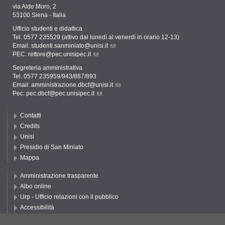
via Aldo Moro, 2
53100 Siena - Italia
Ufficio studenti e didattica
Tel. 0577 235529 (attivo dal lunedì al venerdì in orario 12-13)
Email:
studenti.sanminiato@unisi.it
PEC:
rettore@pec.unisipec.it
Segreteria amministrativa
Tel. 0577 235959/943/887/893
Email:
amministrazione.dbcf@unisi.it
Pec:
pec.dbcf@pec.unisipec.it
Contatti
Credits
Unisi
Presidio di San Miniato
Mappa
Amministrazione trasparente
Albo online
Urp - Ufficio relazioni con il pubblico
Accessibilità
Privacy e Cookie policy