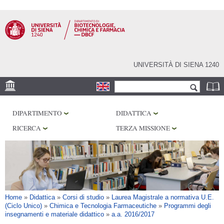
Salta al
contenuto
principale
UNIVERSITÀ DI SIENA 1240
Form di ricerca
Cerca
SEDE
DIPARTIMENTO
DIDATTICA
CENTRI DI RICERCA
RICERCA
TERZA MISSIONE
LABORATORI
BIBLIOTECHE
SERVIZI
Tu sei qui
Home
»
Didattica
»
Corsi di studio
»
Laurea Magistrale a normativa U.E.
(Ciclo Unico)
»
Chimica e Tecnologia Farmaceutiche
»
Programmi degli
insegnamenti e materiale didattico
»
a.a. 2016/2017