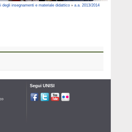
 degli insegnamenti e materiale didattico
»
a.a. 2013/2014
Segui UNISI
ico