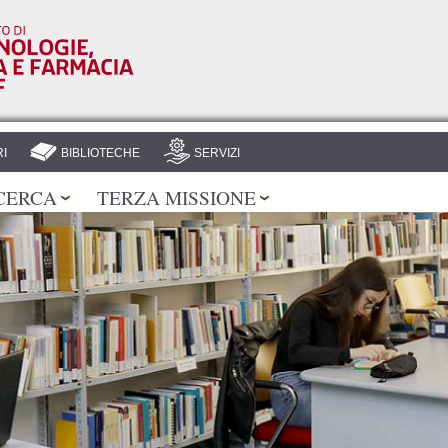
Salta al
contenuto
principale
I
BIBLIOTECHE
SERVIZI
CERCA
TERZA MISSIONE