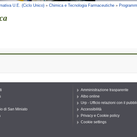
mativa U.E. (Ciclo Unico)
»
Chimica e Tecnologia Farmaceutiche
»
Programmi
ca
ti
Amministrazione trasparente
s
Albo online
Urp - Ufficio relazioni con il pubbl
io di San Miniato
Accessibilità
a
Privacy e Cookie policy
Cookie settings