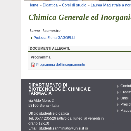
Tu sei qui
Home
»
Didattica
»
Corsi di studio
»
Laurea Magistrale a nor
Chimica Generale ed Inorgani
I anno - I semestre
Prof.ssa Elena GAGGELLI
DOCUMENTI ALLEGATI:
Programma
Programma dell'insegnamento
DIPARTIMENTO DI
Contat
BIOTECNOLOGIE, CHIMICA E
Credit
FARMACIA
Unisi
via Aldo Moro, 2
Presid
53100 Siena - Italia
Mapp
Ufficio studenti e didattica
Tel. 0577 235529 (attivo dal lunedì al venerdì in
orario 12-13)
Email:
studenti.sanminiato@unisi.it