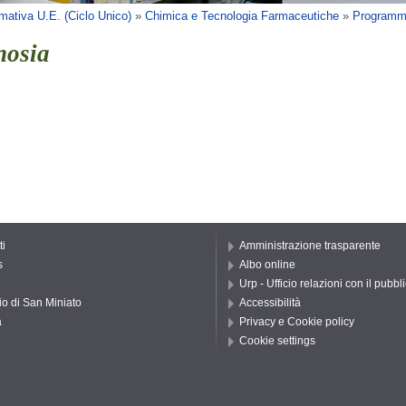
mativa U.E. (Ciclo Unico)
»
Chimica e Tecnologia Farmaceutiche
»
Programmi
nosia
ti
Amministrazione trasparente
s
Albo online
Urp - Ufficio relazioni con il pubbl
io di San Miniato
Accessibilità
a
Privacy e Cookie policy
Cookie settings