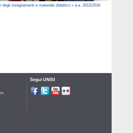
 degli insegnamenti e materiale didattico
»
a.a. 2015/2016
Segui UNISI
ico