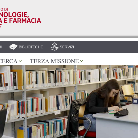
Salta al
contenuto
principale
I
BIBLIOTECHE
SERVIZI
CERCA
TERZA MISSIONE