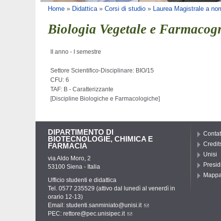
Tu sei qui
Home
»
Didattica
»
Corsi di studio
»
Laurea Magistrale a nor
Biologia Vegetale e Farmacog
II anno - I semestre
Settore Scientifico-Disciplinare: BIO/15
CFU: 6
TAF: B - Caratterizzante
[
Discipline Biologiche e Farmacologiche
]
DIPARTIMENTO DI
Contat
BIOTECNOLOGIE, CHIMICA E
Credit
FARMACIA
Unisi
via Aldo Moro, 2
Presid
53100 Siena - Italia
Mapp
Ufficio studenti e didattica
Tel. 0577 235529 (attivo dal lunedì al venerdì in
orario 12-13)
Email:
studenti.sanminiato@unisi.it
PEC:
rettore@pec.unisipec.it