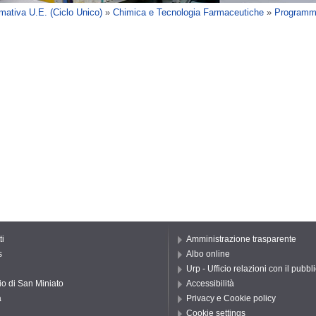
mativa U.E. (Ciclo Unico)
»
Chimica e Tecnologia Farmaceutiche
»
Programmi
ti
Amministrazione trasparente
s
Albo online
Urp - Ufficio relazioni con il pubbl
io di San Miniato
Accessibilità
a
Privacy e Cookie policy
Cookie settings