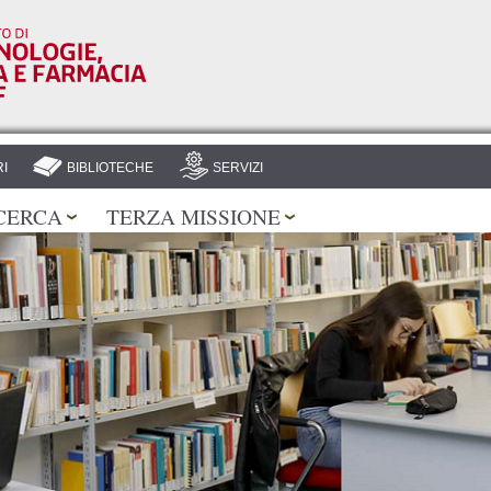
Salta al
contenuto
principale
I
BIBLIOTECHE
SERVIZI
CERCA
TERZA MISSIONE