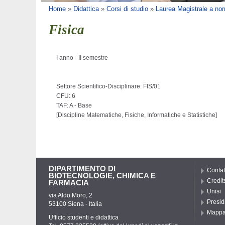
Tu sei qui
Home
»
Didattica
»
Corsi di studio
»
Laurea Magistrale a nor
Fisica
I anno - II semestre
Settore Scientifico-Disciplinare: FIS/01
CFU: 6
TAF: A - Base
[
Discipline Matematiche, Fisiche, Informatiche e Statistiche
]
DIPARTIMENTO DI
Contat
BIOTECNOLOGIE, CHIMICA E
Credit
FARMACIA
Unisi
via Aldo Moro, 2
Presid
53100 Siena - Italia
Mapp
Ufficio studenti e didattica