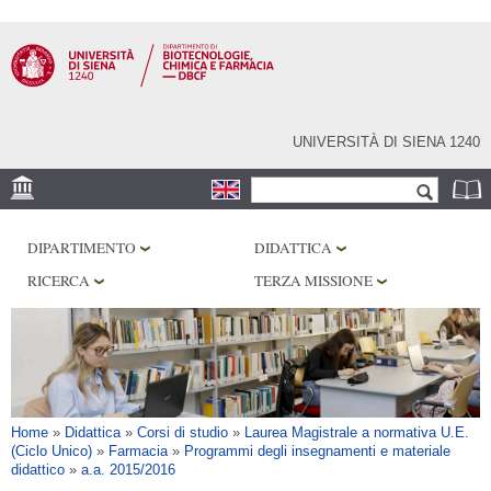
Salta al
contenuto
principale
UNIVERSITÀ DI SIENA 1240
Form di ricerca
Cerca
SEDE
DIPARTIMENTO
DIDATTICA
CENTRI DI RICERCA
RICERCA
TERZA MISSIONE
LABORATORI
BIBLIOTECHE
SERVIZI
Tu sei qui
Home
»
Didattica
»
Corsi di studio
»
Laurea Magistrale a normativa U.E.
(Ciclo Unico)
»
Farmacia
»
Programmi degli insegnamenti e materiale
didattico
»
a.a. 2015/2016