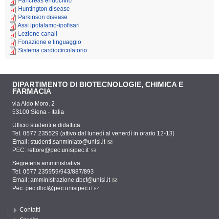
Pancreas endocrino
Huntington disease
Parkinson disease
Assi ipotalamo-ipofisari
Lezione canali
Fonazione e linguaggio
Sistema cardiocircolatorio
DIPARTIMENTO DI BIOTECNOLOGIE, CHIMICA E
FARMACIA
via Aldo Moro, 2
53100 Siena - Italia
Ufficio studenti e didattica
Tel. 0577 235529 (attivo dal lunedì al venerdì in orario 12-13)
Email:
studenti.sanminiato@unisi.it
PEC:
rettore@pec.unisipec.it
Segreteria amministrativa
Tel. 0577 235959/943/887/893
Email:
amministrazione.dbcf@unisi.it
Pec:
pec.dbcf@pec.unisipec.it
Contatti