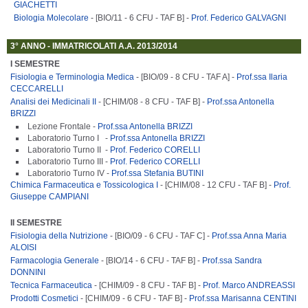
GIACHETTI
Biologia Molecolare
- [BIO/11 - 6 CFU - TAF B] -
Prof. Federico GALVAGNI
3° ANNO - IMMATRICOLATI A.A. 2013/2014
I SEMESTRE
Fisiologia e Terminologia Medica
- [BIO/09 - 8 CFU - TAF A] -
Prof.ssa Ilaria
CECCARELLI
Analisi dei Medicinali II
- [CHIM/08 - 8 CFU - TAF B] -
Prof.ssa Antonella
BRIZZI
Lezione Frontale -
Prof.ssa Antonella BRIZZI
Laboratorio Turno I -
Prof.ssa Antonella BRIZZI
Laboratorio Turno II -
Prof. Federico CORELLI
Laboratorio Turno III -
Prof. Federico CORELLI
Laboratorio Turno IV -
Prof.ssa Stefania BUTINI
Chimica Farmaceutica e Tossicologica I
- [CHIM/08 - 12 CFU - TAF B] -
Prof.
Giuseppe CAMPIANI
II SEMESTRE
Fisiologia della Nutrizione
- [BIO/09 - 6 CFU - TAF C] -
Prof.ssa Anna Maria
ALOISI
Farmacologia Generale
- [BIO/14 - 6 CFU - TAF B] -
Prof.ssa Sandra
DONNINI
Tecnica Farmaceutica
- [CHIM/09 - 8 CFU - TAF B] -
Prof. Marco ANDREASSI
Prodotti Cosmetici
- [CHIM/09 - 6 CFU - TAF B] -
Prof.ssa Marisanna CENTINI