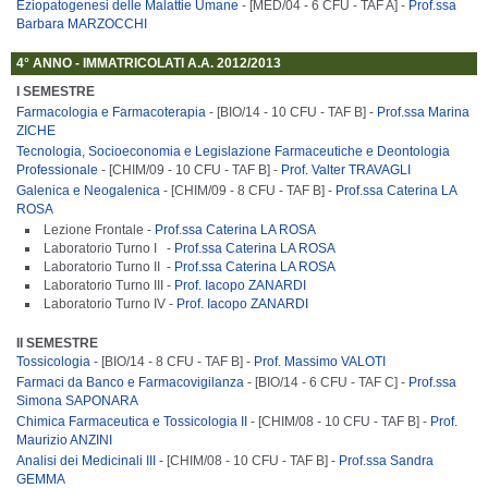
Eziopatogenesi delle Malattie Umane
- [MED/04 - 6 CFU - TAF A] -
Prof.ssa
Barbara MARZOCCHI
4° ANNO - IMMATRICOLATI A.A. 2012/2013
I SEMESTRE
Farmacologia e Farmacoterapia
- [BIO/14 - 10 CFU - TAF B] -
Prof.ssa Marina
ZICHE
Tecnologia, Socioeconomia e Legislazione Farmaceutiche e Deontologia
Professionale
- [CHIM/09 - 10 CFU - TAF B] -
Prof. Valter TRAVAGLI
Galenica e Neogalenica
- [CHIM/09 - 8 CFU - TAF B] -
Prof.ssa Caterina LA
ROSA
Lezione Frontale -
Prof.ssa Caterina LA ROSA
Laboratorio Turno I -
Prof.ssa Caterina LA ROSA
Laboratorio Turno II -
Prof.ssa Caterina LA ROSA
Laboratorio Turno III -
Prof. Iacopo ZANARDI
Laboratorio Turno IV -
Prof. Iacopo ZANARDI
II SEMESTRE
Tossicologia
- [BIO/14 - 8 CFU - TAF B] -
Prof. Massimo VALOTI
Farmaci da Banco e Farmacovigilanza
- [BIO/14 - 6 CFU - TAF C] -
Prof.ssa
Simona SAPONARA
Chimica Farmaceutica e Tossicologia II
- [CHIM/08 - 10 CFU - TAF B] -
Prof.
Maurizio ANZINI
Analisi dei Medicinali III
- [CHIM/08 - 10 CFU - TAF B] -
Prof.ssa Sandra
GEMMA