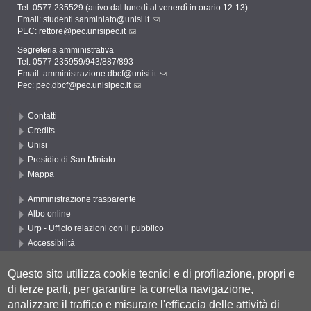
Tel. 0577 235529 (attivo dal lunedì al venerdì in orario 12-13)
Email:
studenti.sanminiato@unisi.it
PEC:
rettore@pec.unisipec.it
Segreteria amministrativa
Tel. 0577 235959/943/887/893
Email:
amministrazione.dbcf@unisi.it
Pec:
pec.dbcf@pec.unisipec.it
Contatti
Credits
Unisi
Presidio di San Miniato
Mappa
Amministrazione trasparente
Albo online
Urp - Ufficio relazioni con il pubblico
Accessibilità
Privacy e Cookie policy
Cookie settings
Questo sito utilizza cookie tecnici e di profilazione, propri e
di terze parti, per garantire la corretta navigazione,
Segui UNISI
analizzare il traffico e misurare l'efficacia delle attività di