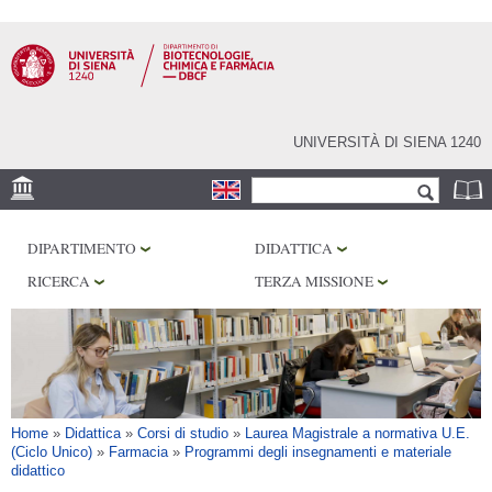
Salta al
contenuto
principale
UNIVERSITÀ DI SIENA 1240
Form di ricerca
Cerca
SEDE
DIPARTIMENTO
DIDATTICA
CENTRI DI RICERCA
RICERCA
TERZA MISSIONE
LABORATORI
BIBLIOTECHE
SERVIZI
Tu sei qui
Home
»
Didattica
»
Corsi di studio
»
Laurea Magistrale a normativa U.E.
(Ciclo Unico)
»
Farmacia
»
Programmi degli insegnamenti e materiale
didattico