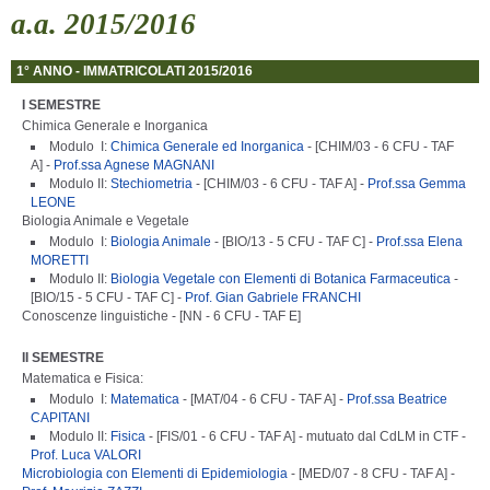
a.a. 2015/2016
1° ANNO - IMMATRICOLATI 2015/2016
I SEMESTRE
Chimica Generale e Inorganica
Modulo I:
Chimica Generale ed Inorganica
- [CHIM/03 - 6 CFU - TAF
A] -
Prof.ssa Agnese MAGNANI
Modulo II:
Stechiometria
- [CHIM/03 - 6 CFU - TAF A] -
Prof.ssa Gemma
LEONE
Biologia Animale e Vegetale
Modulo I:
Biologia Animale
- [BIO/13 - 5 CFU - TAF C] -
Prof.ssa Elena
MORETTI
Modulo II:
Biologia Vegetale con Elementi di Botanica Farmaceutica
-
[BIO/15 - 5 CFU - TAF C] -
Prof. Gian Gabriele FRANCHI
Conoscenze linguistiche - [NN - 6 CFU - TAF E]
II SEMESTRE
Matematica e Fisica:
Modulo I:
Matematica
- [MAT/04 - 6 CFU - TAF A] -
Prof.ssa Beatrice
CAPITANI
Modulo II:
Fisica
- [FIS/01 - 6 CFU - TAF A] - mutuato dal CdLM in CTF -
Prof. Luca VALORI
Microbiologia con Elementi di Epidemiologia
- [MED/07 - 8 CFU - TAF A] -