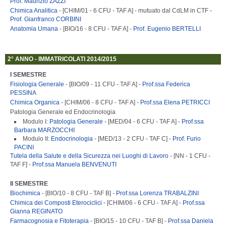
Prof. Maurizio ZAZZI
Chimica Analitica
- [CHIM/01 - 6 CFU - TAF A] - mutuato dal CdLM in CTF -
Prof. Gianfranco CORBINI
Anatomia Umana
- [BIO/16 - 8 CFU - TAF A] -
Prof. Eugenio BERTELLI
2° ANNO - IMMATRICOLATI 2014/2015
I SEMESTRE
Fisiologia Generale
- [BIO/09 - 11 CFU - TAF A] -
Prof.ssa Federica
PESSINA
Chimica Organica
- [CHIM/06 - 8 CFU - TAF A] -
Prof.ssa Elena PETRICCI
Patologia Generale ed Endocrinologia
Modulo I:
Patologia Generale
- [MED/04 - 6 CFU - TAF A] -
Prof.ssa
Barbara MARZOCCHI
Modulo II:
Endocrinologia
- [MED/13 - 2 CFU - TAF C] -
Prof. Furio
PACINI
Tutela della Salute e della Sicurezza nei Luoghi di Lavoro
- [NN - 1 CFU -
TAF F] -
Prof.ssa Manuela BENVENUTI
II SEMESTRE
Biochimica
- [BIO/10 - 8 CFU - TAF B] -
Prof.ssa Lorenza TRABALZINI
Chimica dei Composti Eterociclici
- [CHIM/06 - 6 CFU - TAF A] -
Prof.ssa
Gianna REGINATO
Farmacognosia e Fitoterapia
- [BIO/15 - 10 CFU - TAF B] -
Prof.ssa Daniela