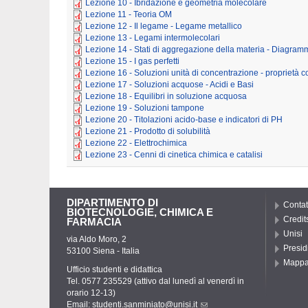
Lezione 10 - Ibridazione e geometria molecolare
Lezione 11 - Teoria OM
Lezione 12 - Il legame - Legame metallico
Lezione 13 - Legami intermolecolari
Lezione 14 - Stati di aggregazione della materia - Diagramm
Lezione 15 - I gas perfetti
Lezione 16 - Soluzioni unità di concentrazione - proprietà co
Lezione 17 - Soluzioni acquose - Acidi e Basi
Lezione 18 - Equilibri in soluzione acquosa
Lezione 19 - Soluzioni tampone
Lezione 20 - Titolazioni acido-base e indicatori di PH
Lezione 21 - Prodotto di solubilità
Lezione 22 - Elettrochimica
Lezione 23 - Cenni di cinetica chimica e catalisi
DIPARTIMENTO DI
Contat
BIOTECNOLOGIE, CHIMICA E
Credit
FARMACIA
Unisi
via Aldo Moro, 2
Presid
53100 Siena - Italia
Mapp
Ufficio studenti e didattica
Tel. 0577 235529 (attivo dal lunedì al venerdì in
orario 12-13)
Email:
studenti.sanminiato@unisi.it