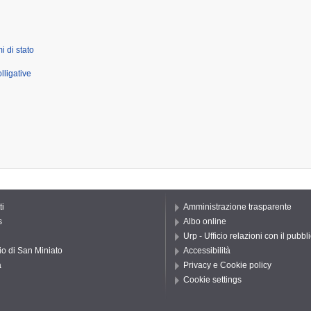
i di stato
lligative
ti
Amministrazione trasparente
s
Albo online
Urp - Ufficio relazioni con il pubbl
io di San Miniato
Accessibilità
a
Privacy e Cookie policy
Cookie settings