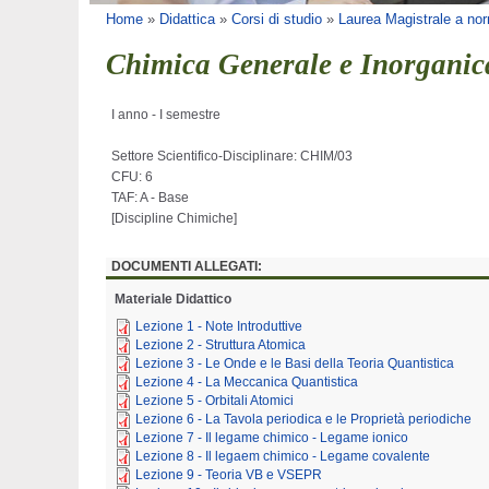
Tu sei qui
Home
»
Didattica
»
Corsi di studio
»
Laurea Magistrale a nor
Chimica Generale e Inorganic
I anno - I semestre
Settore Scientifico-Disciplinare: CHIM/03
CFU: 6
TAF: A - Base
[
Discipline Chimiche
]
DOCUMENTI ALLEGATI:
Materiale Didattico
Lezione 1 - Note Introduttive
Lezione 2 - Struttura Atomica
Lezione 3 - Le Onde e le Basi della Teoria Quantistica
Lezione 4 - La Meccanica Quantistica
Lezione 5 - Orbitali Atomici
Lezione 6 - La Tavola periodica e le Proprietà periodiche
Lezione 7 - Il legame chimico - Legame ionico
Lezione 8 - Il legaem chimico - Legame covalente
Lezione 9 - Teoria VB e VSEPR