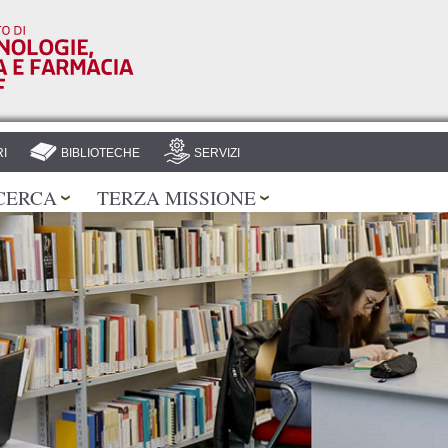
Salta al
contenuto
principale
I
BIBLIOTECHE
SERVIZI
CERCA
TERZA MISSIONE