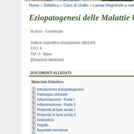
Tu sei qui
Home
»
Didattica
»
Corsi di studio
»
Laurea Magistrale a nor
Eziopatogenesi delle Malatti
III anno - II semestre
Settore Scientifico-Disciplinare: MED/04
CFU: 6
TAF: A - Base
[Discipline Mediche]
DOCUMENTI ALLEGATI:
Materiale Didattico
Introduzione Eziopatogenesi
Patologia cellulare
Infiammazione - Parte I
Infiammazione - Parte II
Risposta di fase acuta I
Risposta di fase acuta II
Amiloidosi
Fegato
Apparato escretore