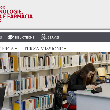
Salta al
contenuto
principale
I
BIBLIOTECHE
SERVIZI
CERCA
TERZA MISSIONE