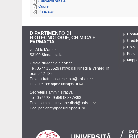
Calcolosi renale
Cuore
Pancreas
DIPARTIMENTO DI
Contat
BIOTECNOLOGIE, CHIMICA E
Credit
FARMACIA
Unisi
via Aldo Moro, 2
Presid
53100 Siena - Italia
Mapp
Ufficio studenti e didattica
Tel. 0577 235529 (attivo dal lunedì al venerdì in
orario 12-13)
Email:
studenti.sanminiato@unisi.it
PEC:
rettore@pec.unisipec.it
Segreteria amministrativa
Tel. 0577 235959/943/887/893
Email:
amministrazione.dbcf@unisi.it
Pec:
pec.dbcf@pec.unisipec.it