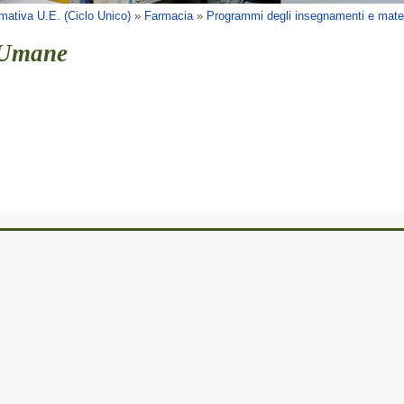
mativa U.E. (Ciclo Unico)
»
Farmacia
»
Programmi degli insegnamenti e mater
e Umane