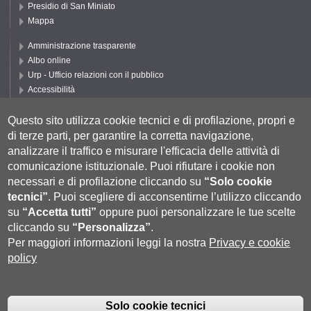
Presidio di San Miniato
Mappa
Amministrazione trasparente
Albo online
Urp - Ufficio relazioni con il pubblico
Accessibilità
Privacy e Cookie policy
Cookie settings
Questo sito utilizza cookie tecnici e di profilazione, propri e
di terze parti, per garantire la corretta navigazione,
Segui UNISI
analizzare il traffico e misurare l'efficacia delle attività di
comunicazione istituzionale.
Puoi rifiutare i cookie non
necessari e di profilazione cliccando su
“Solo cookie
tecnici”
.
Puoi scegliere di acconsentirne l’utilizzo cliccando
su
“Accetta tutti”
oppure puoi personalizzare le tue scelte
cliccando su
“Personalizza”
.
Per maggiori informazioni leggi la nostra
Privacy e cookie
policy
Università degli Studi di Siena
- Rettorato, via Banchi di Sotto 55, 53100
Siena ITALIA
Solo cookie tecnici