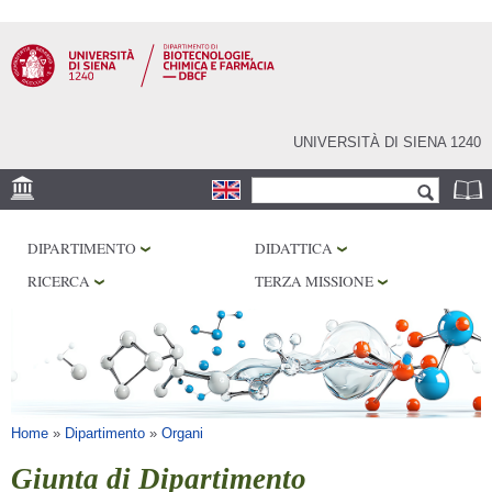
Salta al
contenuto
principale
UNIVERSITÀ DI SIENA 1240
Form di ricerca
Cerca
SEDE
DIPARTIMENTO
DIDATTICA
CENTRI DI RICERCA
RICERCA
TERZA MISSIONE
LABORATORI
BIBLIOTECHE
SERVIZI
Tu sei qui
Home
»
Dipartimento
»
Organi
Giunta di Dipartimento