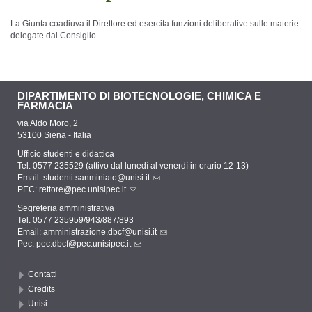
La Giunta coadiuva il Direttore ed esercita funzioni deliberative sulle materie
delegate dal Consiglio.
DIPARTIMENTO DI BIOTECNOLOGIE, CHIMICA E
FARMACIA
via Aldo Moro, 2
53100 Siena - Italia
Ufficio studenti e didattica
Tel. 0577 235529 (attivo dal lunedì al venerdì in orario 12-13)
Email:
studenti.sanminiato@unisi.it
PEC:
rettore@pec.unisipec.it
Segreteria amministrativa
Tel. 0577 235959/943/887/893
Email:
amministrazione.dbcf@unisi.it
Pec:
pec.dbcf@pec.unisipec.it
Contatti
Credits
Unisi