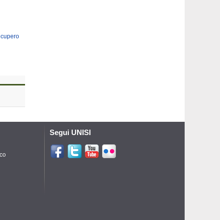
recupero
Segui UNISI
ico