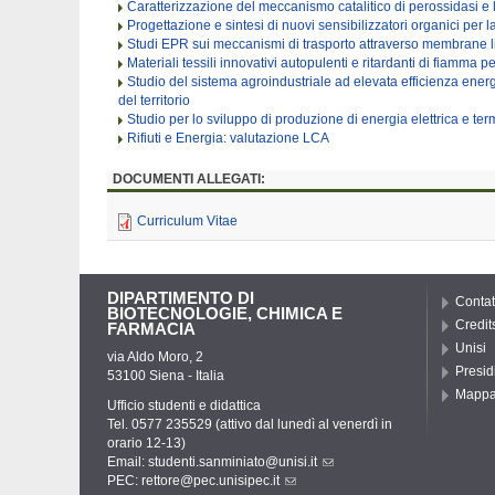
Caratterizzazione del meccanismo catalitico di perossidasi e 
Progettazione e sintesi di nuovi sensibilizzatori organici per
Studi EPR sui meccanismi di trasporto attraverso membrane li
Materiali tessili innovativi autopulenti e ritardanti di fiamma 
Studio del sistema agroindustriale ad elevata efficienza energ
del territorio
Studio per lo sviluppo di produzione di energia elettrica e te
Rifiuti e Energia: valutazione LCA
DOCUMENTI ALLEGATI:
Curriculum Vitae
DIPARTIMENTO DI
Contat
BIOTECNOLOGIE, CHIMICA E
Credit
FARMACIA
Unisi
via Aldo Moro, 2
Presid
53100 Siena - Italia
Mapp
Ufficio studenti e didattica
Tel. 0577 235529 (attivo dal lunedì al venerdì in
orario 12-13)
Email:
studenti.sanminiato@unisi.it
PEC:
rettore@pec.unisipec.it