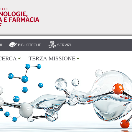
Salta al
contenuto
principale
I
BIBLIOTECHE
SERVIZI
CERCA
TERZA MISSIONE