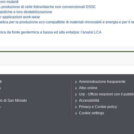
loro mutanti
 la produzione di celle fotovoltaiche non convenzionali DSSC
pidiche e loro destabilizzazione
per applicazioni work-wear
etica per la produzione eco-compatibile di materiali rinnovabili e energia e per il 
rmica da fonte geotermica a bassa ed alta entalpia: l’analisi LCA
ti
Amministrazione trasparente
s
Albo online
Urp - Ufficio relazioni con il pubbl
io di San Miniato
Accessibilità
a
Privacy e Cookie policy
Cookie settings