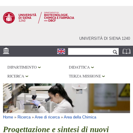
Salta al
contenuto
principale
UNIVERSITÀ DI SIENA 1240
Form di ricerca
Cerca
SEDE
DIPARTIMENTO
DIDATTICA
CENTRI DI RICERCA
RICERCA
TERZA MISSIONE
LABORATORI
BIBLIOTECHE
SERVIZI
Tu sei qui
Home
»
Ricerca
»
Aree di ricerca
»
Area della Chimica
Progettazione e sintesi di nuovi