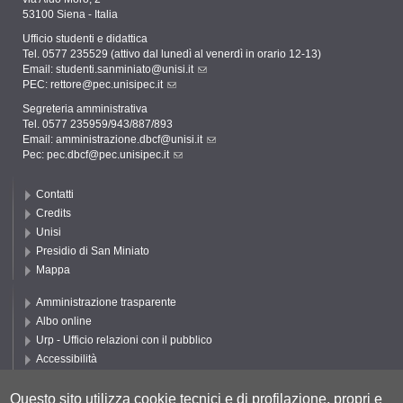
53100 Siena - Italia
Ufficio studenti e didattica
Tel. 0577 235529 (attivo dal lunedì al venerdì in orario 12-13)
Email:
studenti.sanminiato@unisi.it
PEC:
rettore@pec.unisipec.it
Segreteria amministrativa
Tel. 0577 235959/943/887/893
Email:
amministrazione.dbcf@unisi.it
Pec:
pec.dbcf@pec.unisipec.it
Contatti
Credits
Unisi
Presidio di San Miniato
Mappa
Amministrazione trasparente
Albo online
Urp - Ufficio relazioni con il pubblico
Accessibilità
Privacy e Cookie policy
Cookie settings
Questo sito utilizza cookie tecnici e di profilazione, propri e