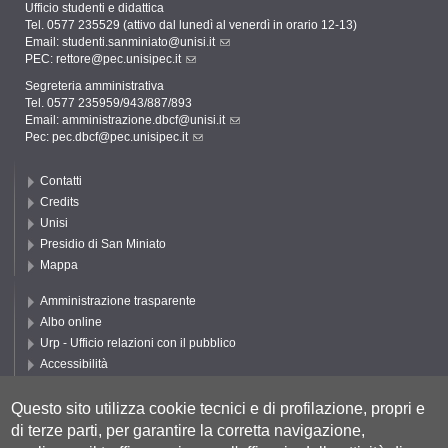
Ufficio studenti e didattica
Tel. 0577 235529 (attivo dal lunedì al venerdì in orario 12-13)
Email:
studenti.sanminiato@unisi.it
PEC:
rettore@pec.unisipec.it
Segreteria amministrativa
Tel. 0577 235959/943/887/893
Email:
amministrazione.dbcf@unisi.it
Pec:
pec.dbcf@pec.unisipec.it
Contatti
Credits
Unisi
Presidio di San Miniato
Mappa
Amministrazione trasparente
Albo online
Urp - Ufficio relazioni con il pubblico
Accessibilità
Privacy e Cookie policy
Cookie settings
Questo sito utilizza cookie tecnici e di profilazione, propri e
di terze parti, per garantire la corretta navigazione,
Segui UNISI