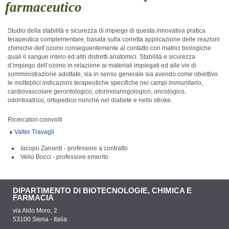
farmaceutico
Studio della stabilità e sicurezza di impiego di questa innovativa pratica
terapeutica complementare, basata sulla corretta applicazione delle reazioni
chimiche dell’ozono conseguentemente al contatto con matrici biologiche
quali il sangue intero ed altri distretti anatomici. Stabilità e sicurezza
d’impiego dell’ozono in relazione ai materiali impiegati ed alle vie di
somministrazione adottate, sia in senso generale sia avendo come obiettivo
le molteplici indicazioni terapeutiche specifiche nei campi immunitario,
cardiovascolare gerontologico, otorinolaringologico, oncologico,
odontoiatrico, ortopedico nonché nel diabete e nello stroke.
Ricercatori coinvolti
Valter Travagli
Iacopo Zanardi - professore a contratto
Velio Bocci - professore emerito
DIPARTIMENTO DI BIOTECNOLOGIE, CHIMICA E
FARMACIA
via Aldo Moro, 2
53100 Siena - Italia