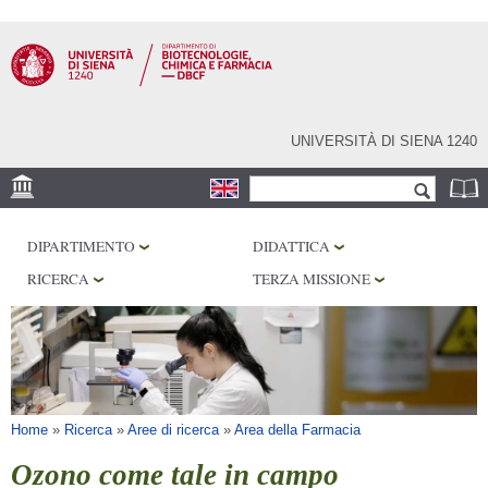
Salta al
contenuto
principale
UNIVERSITÀ DI SIENA 1240
Form di ricerca
Cerca
SEDE
DIPARTIMENTO
DIDATTICA
CENTRI DI RICERCA
RICERCA
TERZA MISSIONE
LABORATORI
BIBLIOTECHE
SERVIZI
Tu sei qui
Home
»
Ricerca
»
Aree di ricerca
»
Area della Farmacia
Ozono come tale in campo