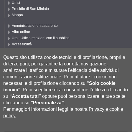
Unisi
Presidio di San Miniato
Mappa
Amministrazione trasparente
Albo online
Urp - Ufficio relazioni con il pubblico
Accessibilità
Privacy e Cookie policy
Cookie settings
Questo sito utilizza cookie tecnici e di profilazione, propri e
di terze parti, per garantire la corretta navigazione,
Segui UNISI
analizzare il traffico e misurare l'efficacia delle attività di
comunicazione istituzionale.
Puoi rifiutare i cookie non
necessari e di profilazione cliccando su
“Solo cookie
tecnici”
.
Puoi scegliere di acconsentirne l’utilizzo cliccando
su
“Accetta tutti”
oppure puoi personalizzare le tue scelte
cliccando su
“Personalizza”
.
Per maggiori informazioni leggi la nostra
Privacy e cookie
policy
Università degli Studi di Siena
- Rettorato, via Banchi di Sotto 55, 53100