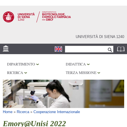
Salta al
contenuto
principale
UNIVERSITÀ DI SIENA 1240
Form di ricerca
Cerca
SEDE
DIPARTIMENTO
DIDATTICA
CENTRI DI RICERCA
RICERCA
TERZA MISSIONE
LABORATORI
BIBLIOTECHE
SERVIZI
Tu sei qui
Home
»
Ricerca
»
Cooperazione Internazionale
Emory@Unisi 2022