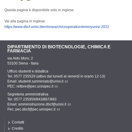
Questa pagina è disponibile solo in inglese.
Vai alla pagina in inglese:
https://www.dbcf.unisi.it/en/research/cooperation/emoryunisi-2022
DIPARTIMENTO DI BIOTECNOLOGIE, CHIMICA E
FARMACIA
via Aldo Moro, 2
53100 Siena - Italia
Ufficio studenti e didattica
Tel. 0577 235529 (attivo dal lunedì al venerdì in orario 12-13)
Email:
studenti.sanminiato@unisi.it
PEC:
rettore@pec.unisipec.it
Segreteria amministrativa
Tel. 0577 235959/943/887/893
Email:
amministrazione.dbcf@unisi.it
Pec:
pec.dbcf@pec.unisipec.it
Contatti
Credits