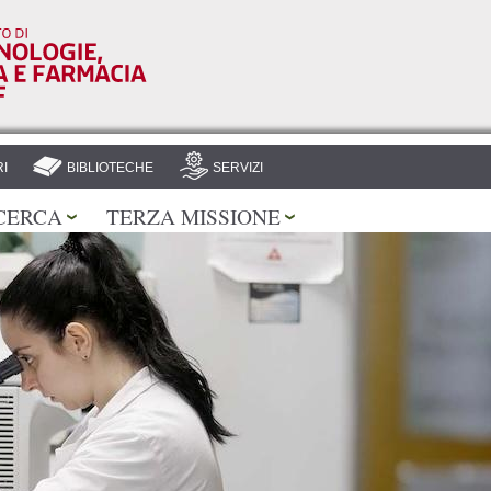
Salta al
contenuto
principale
I
BIBLIOTECHE
SERVIZI
CERCA
TERZA MISSIONE