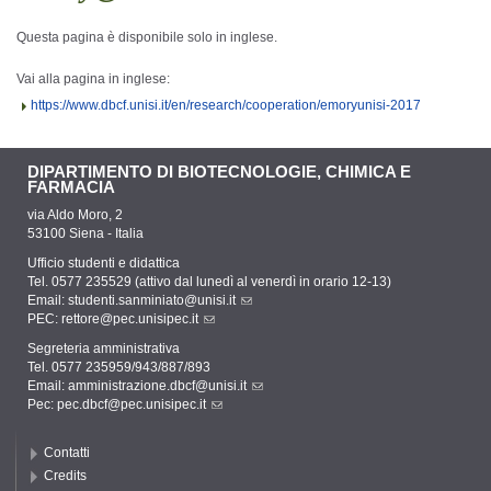
Questa pagina è disponibile solo in inglese.
Vai alla pagina in inglese:
https://www.dbcf.unisi.it/en/research/cooperation/emoryunisi-2017
DIPARTIMENTO DI BIOTECNOLOGIE, CHIMICA E
FARMACIA
via Aldo Moro, 2
53100 Siena - Italia
Ufficio studenti e didattica
Tel. 0577 235529 (attivo dal lunedì al venerdì in orario 12-13)
Email:
studenti.sanminiato@unisi.it
PEC:
rettore@pec.unisipec.it
Segreteria amministrativa
Tel. 0577 235959/943/887/893
Email:
amministrazione.dbcf@unisi.it
Pec:
pec.dbcf@pec.unisipec.it
Contatti
Credits