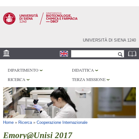
Salta al
contenuto
principale
UNIVERSITÀ DI SIENA 1240
Form di ricerca
Cerca
SEDE
DIPARTIMENTO
DIDATTICA
CENTRI DI RICERCA
RICERCA
TERZA MISSIONE
LABORATORI
BIBLIOTECHE
SERVIZI
Tu sei qui
Home
»
Ricerca
»
Cooperazione Internazionale
Emory@Unisi 2017