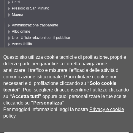
Unisi
Presidio di San Miniato
Mappa
Amministrazione trasparente
Albo online
Urp - Ufficio relazioni con il pubblico
Accessibilità
Privacy e Cookie policy
Cookie settings
Questo sito utilizza cookie tecnici e di profilazione, propri e
di terze parti, per garantire la corretta navigazione,
Segui UNISI
analizzare il traffico e misurare l'efficacia delle attività di
comunicazione istituzionale.
Puoi rifiutare i cookie non
necessari e di profilazione cliccando su
“Solo cookie
tecnici”
.
Puoi scegliere di acconsentirne l’utilizzo cliccando
su
“Accetta tutti”
oppure puoi personalizzare le tue scelte
cliccando su
“Personalizza”
.
Per maggiori informazioni leggi la nostra
Privacy e cookie
policy
Università degli Studi di Siena
- Rettorato, via Banchi di Sotto 55, 53100